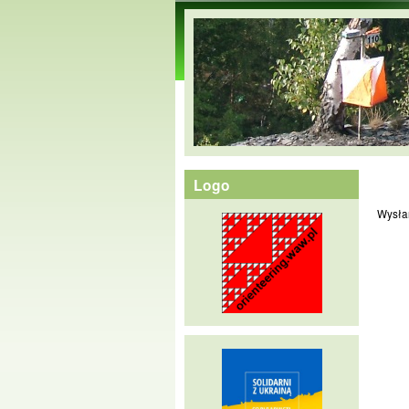
orienteering.waw.pl
Logo
Wysła