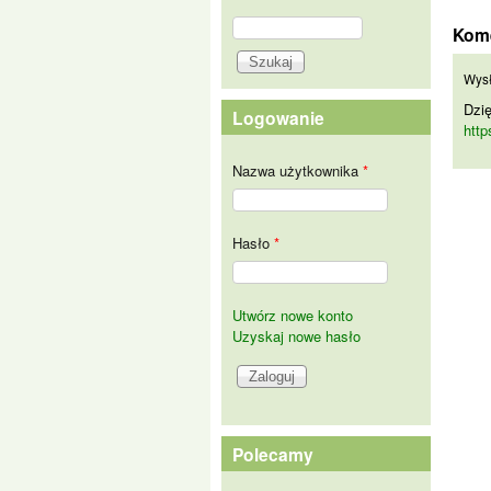
Szukaj
Kom
Formularz wyszukiwania
Dzi
Wys
Dzię
Logowanie
http
Nazwa użytkownika
*
Hasło
*
Utwórz nowe konto
Uzyskaj nowe hasło
Polecamy