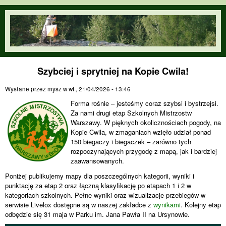
Przejdź do treści
orienteering.waw.pl
Szybciej i sprytniej na Kopie Cwila!
Wysłane przez
mysz
w
wt., 21/04/2026 - 13:46
Forma rośnie – jesteśmy coraz szybsi i bystrzejsi.
Za nami drugi etap Szkolnych Mistrzostw
Warszawy. W pięknych okolicznościach pogody, na
Kopie Cwila, w zmaganiach wzięło udział ponad
150 biegaczy i biegaczek – zarówno tych
rozpoczynających przygodę z mapą, jak i bardziej
zaawansowanych.
Poniżej publikujemy mapy dla poszczególnych kategorii, wyniki i
punktację za etap 2 oraz łączną klasyfikację po etapach 1 i 2 w
kategoriach szkolnych. Pełne wyniki oraz wizualizacje przebiegów w
serwisie Livelox dostępne są w naszej zakładce z
wynikami
. Kolejny etap
odbędzie się 31 maja w Parku im. Jana Pawła II na Ursynowie.