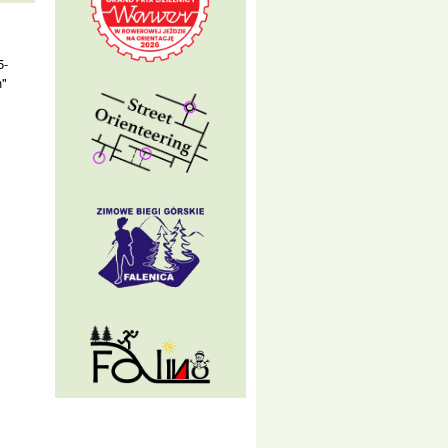
5-
h"