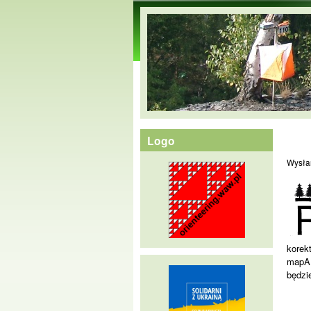
orienteering.waw.pl
Logo
Wysła
korek
mapA 
będzi