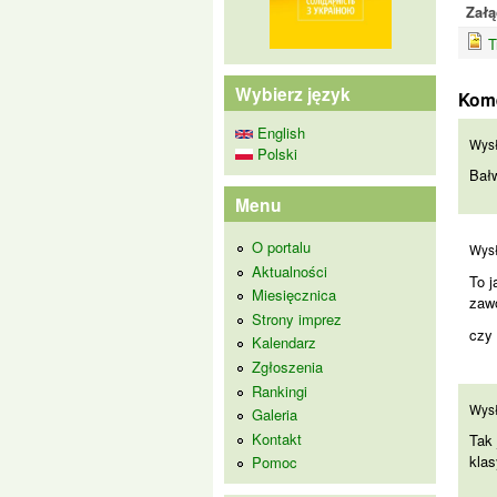
Załą
T
Wybierz język
Kom
English
Bał
Wys
Polski
Bałw
Menu
To 
O portalu
Wys
Aktualności
To j
Miesięcznica
zaw
Strony imprez
czy 
Kalendarz
Zgłoszenia
Rankingi
Tak
Wys
Galeria
Kontakt
Tak 
klas
Pomoc