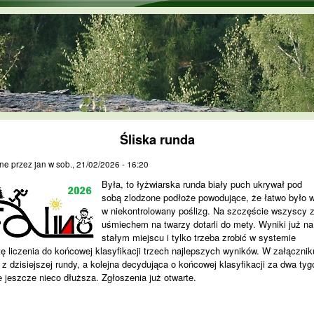
Przejdź do treści
Śliska runda
ne przez
jan
w
sob., 21/02/2026 - 16:20
Była, to łyżwiarska runda biały puch ukrywał pod
sobą zlodzone podłoże powodujące, że łatwo było 
w niekontrolowany poślizg. Na szczęście wszyscy 
uśmiechem na twarzy dotarli do mety. Wyniki już na
stałym miejscu i tylko trzeba zrobić w systemie
tę liczenia do końcowej klasyfikacji trzech najlepszych wyników. W załącznik
z dzisiejszej rundy, a kolejna decydująca o końcowej klasyfikacji za dwa tyg
e jeszcze nieco dłuższa. Zgłoszenia już otwarte.