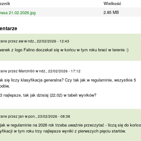
cznik
Wielkość
2.85 MB
rasa 21.02.2026.jpg
entarze
wanek z logo Falino
łane przez
aw
w
ndz., 22/02/2026 - 12:43
anek z logo Falino doczekał się w końcu w tym roku braci w terenie :)
jak się liczy klasyfikacja
łane przez
Marcin50
w
ndz., 22/02/2026 - 17:12
ak się liczy klasyfikacja generalna? Czy tak jak w regulaminie, wszystkie 5
odów,
3 najlepsze, tak jak dzisiaj (22.02) w tabeli wyników?
 jak w regulaminie na 2026
łane przez
jan
w
pon., 23/02/2026 - 08:38
jak w regulaminie na 2026 rok trzeba uważnie przeczytać - liczą się do końc
yfikacji w tym roku trzy najlepsze wyniki z pierwszych pięciu startów.