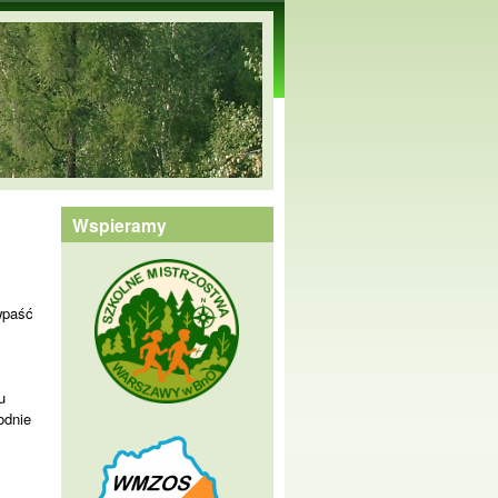
Wspieramy
wpaść
z
u
odnie