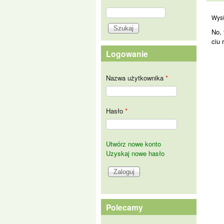
Szukaj
No,
Formularz wyszukiwania
Wys
No, 
ciu 
Logowanie
Nazwa użytkownika
*
Hasło
*
Utwórz nowe konto
Uzyskaj nowe hasło
Polecamy