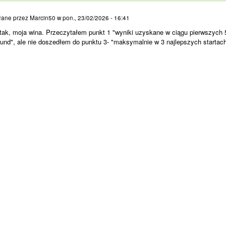
 tak, moja wina.
łane przez
Marcin50
w
pon., 23/02/2026 - 16:41
tak, moja wina. Przeczytałem punkt 1 "wyniki uzyskane w ciągu pierwszych 
rund", ale nie doszedłem do punktu 3- "maksymalnie w 3 najlepszych startac