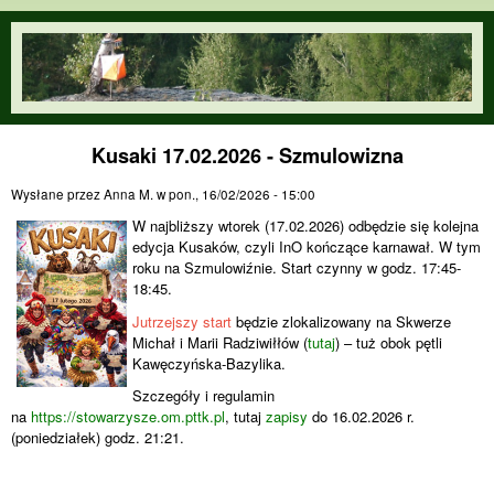
Przejdź do treści
orienteering.waw.pl
Kusaki 17.02.2026 - Szmulowizna
Wysłane przez
Anna M.
w
pon., 16/02/2026 - 15:00
W najbliższy wtorek (17.02.2026) odbędzie się kolejna
edycja Kusaków, czyli InO kończące karnawał. W tym
roku na Szmulowiźnie. Start czynny w godz. 17:45-
18:45.
Jutrzejszy
start
będzie zlokalizowany na Skwerze
Michał i Marii Radziwiłłów (
tutaj
) – tuż obok pętli
Kawęczyńska-Bazylika.
Szczegóły i regulamin
na
https://stowarzysze.om.pttk.pl
, tutaj
zapisy
do 16.02.2026 r.
(poniedziałek) godz. 21:21.