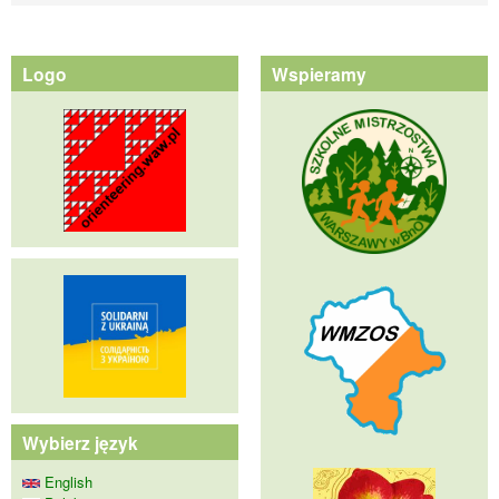
Logo
Wspieramy
Wybierz język
English