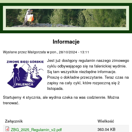
Przejdź do treści
orienteering.waw.pl
Informacje
Wysłane przez
Małgorzata
w
pon., 28/10/2024 - 13:11
Jest już dostępny regulamin naszego zimowego
cyklu odbywającego się na falenickiej wydmie.
Są tam wszystkie niezbędne informacje.
Proszę o dokładne przeczytanie. Teraz czas na
zapisy na cały cykl, które rozpoczną się 2
listopada.
Startujemy 4 stycznia, ale wydma czeka na was codziennie. Można
trenować.
Załącznik
Wielkość
363.04 KB
ZBG_2025_Regulamin_v2.pdf