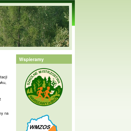
Wspieramy
tacji
wku,
ż
my na