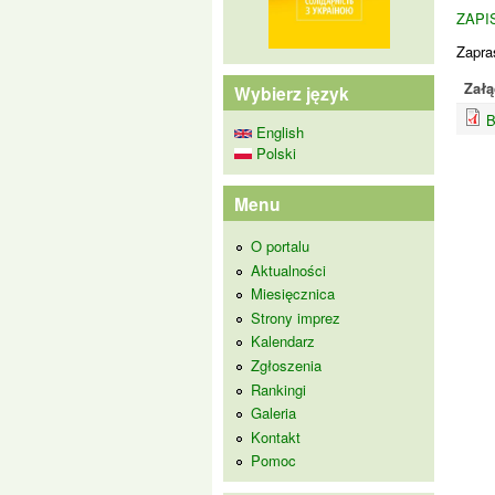
ZAPI
Zapra
Załą
Wybierz język
B
English
Polski
Menu
O portalu
Aktualności
Miesięcznica
Strony imprez
Kalendarz
Zgłoszenia
Rankingi
Galeria
Kontakt
Pomoc