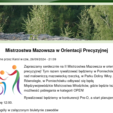
Przejdź do treści
Mistrzostwa Mazowsza w Orientacji Precyzyjnej
ne przez
Karol
w
czw., 26/09/2024 - 21:09
Zapraszamy serdecznie na II Mistrzostwa Mazowsza w orien
precyzyjnej! Tym razem rywalizować będziemy w Pomiechó
nad malowniczą mazowiecką rzeczką, w Parku Doliny Wkry.
Równolegle, w Pomiechówku odbywać się będą
Międzywojewódzkie Mistrzostwa Młodzików, gdzie będzie te
możliwość pobiegania w kategorii OPEN!
Rywalizować będziemy w konkurencji Pre-O, a start planuje
nę 12:00.
góły w załączonym biuletynie zawodów