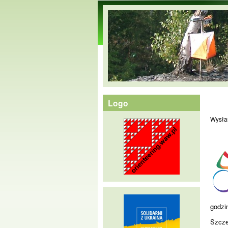
orienteering.waw.pl
Logo
Wysła
godzi
Szcze