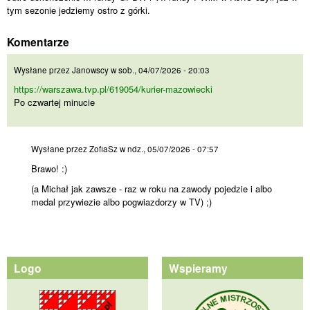
tym sezonie jedziemy ostro z górki.
Komentarze
https://warszawa.tvp.pl
Wysłane przez
Janowscy
w
sob., 04/07/2026 - 20:03
https://warszawa.tvp.pl/619054/kurier-mazowiecki
Po czwartej minucie
Brawo! :)
Wysłane przez
ZofiaSz
w
ndz., 05/07/2026 - 07:57
Brawo! :)
(a Michał jak zawsze - raz w roku na zawody pojedzie i albo
medal przywiezie albo pogwiazdorzy w TV) ;)
Logo
Wspieramy