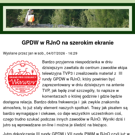
Przejdź do treści
orienteering.waw.pl
GPDW w RJnO na szerokim ekranie
Wysłane przez
jan
w
sob., 04/07/2026 - 16:29
Bardzo przyjemna niespodzianka w dniu
dzisiejszym zawitała do centrum zawodów ekipa
telewizyjna TVP3 i zrealizowała materiał z III
rundy GPDW w RJnO, który powinien być
zaprezentowany w dniu dzisiejszym na antenie
TVP, jak będę znał szczegóły, to napisze w
komentarzach o której godzinie i gdzie będzie
dostępna relacja. Bardzo dobra frekwencja i jak zwykle znakomita
atmosfera, to już stały element naszych spotkań. Trasy jak pisałem są
bardzo wymagające i ciekawe, co daje wszystkim uczestnikom coś,
czego trudno szukać podczas innych zawodów w RJnO. Wyniki dziś i
jutro są wprowadzane on-line i można je śledzić na bieżąco.
Jutro dokończenie III rundy GPDW i VII rundy PWiM w RJnO czyli już w