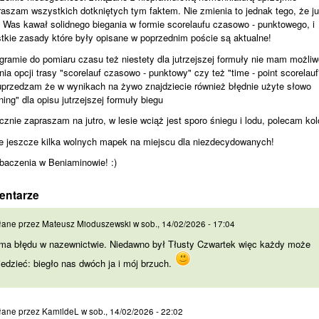
raszam wszystkich dotkniętych tym faktem. Nie zmienia to jednak tego, że ju
 Was kawał solidnego biegania w formie scorelaufu czasowo - punktowego, i
tkie zasady które były opisane w poprzednim poście są aktualne!
gramie do pomiaru czasu też niestety dla jutrzejszej formuły nie mam możliw
ia opcji trasy "scorelauf czasowo - punktowy" czy też "time - point scorelauf
uprzedzam że w wynikach na żywo znajdziecie również błędnie użyte słowo
ning" dla opisu jutrzejszej formuły biegu
cznie zapraszam na jutro, w lesie wciąż jest sporo śniegu i lodu, polecam ko
e jeszcze kilka wolnych mapek na miejscu dla niezdecydowanych!
baczenia w Beniaminowie! :)
entarze
 ma błędu w nazewnictwie.
łane przez
Mateusz Mioduszewski
w
sob., 14/02/2026 - 17:04
 ma błędu w nazewnictwie. Niedawno był Tłusty Czwartek więc każdy może
edzieć: biegło nas dwóch ja i mój brzuch.
ak tytułu)
łane przez
KamildeL
w
sob., 14/02/2026 - 22:02