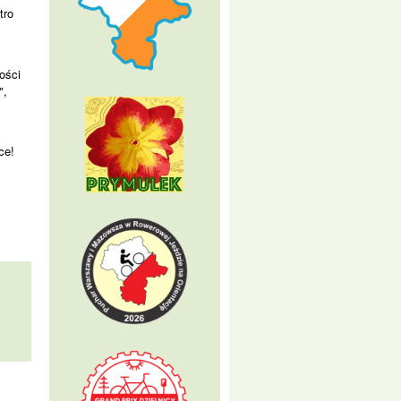
tro
ości
",
lce!