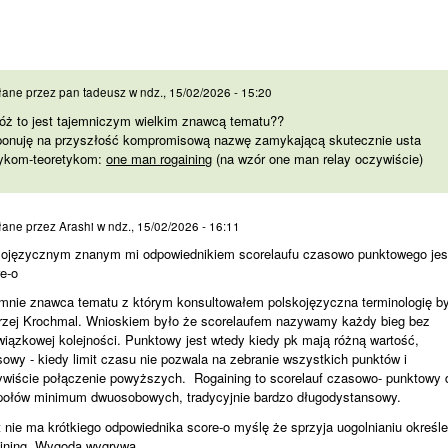
tóż to jest tajemniczym
łane przez
pan tadeusz
w
ndz., 15/02/2026 - 15:20
óż to jest tajemniczym wielkim znawcą tematu??
ponuję na przyszłość kompromisową nazwę zamykającą skutecznie usta
tykom-teoretykom:
one man rogaining
(na wzór one man relay oczywiście)
glojęzycznym znanym mi
łane przez
Arashi
w
ndz., 15/02/2026 - 16:11
lojęzycznym znanym mi odpowiednikiem scorelaufu czasowo punktowego jes
e-o
 mnie znawca tematu z którym konsultowałem polskojęzyczna terminologię by
rzej Krochmal. Wnioskiem było że scorelaufem nazywamy każdy bieg bez
iązkowej kolejności. Punktowy jest wtedy kiedy pk mają różną wartość,
owy - kiedy limit czasu nie pozwala na zebranie wszystkich punktów i
ywiście połączenie powyższych. Rogaining to scorelauf czasowo- punktowy 
połów minimum dwuosobowych, tradycyjnie bardzo długodystansowy.
 nie ma krótkiego odpowiednika score-o myślę że sprzyja uogolnianiu określe
aining. Wygoda wygrywa.