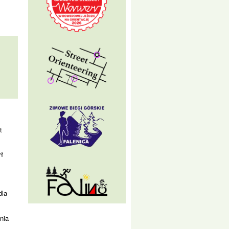
t
ł
dla
nia