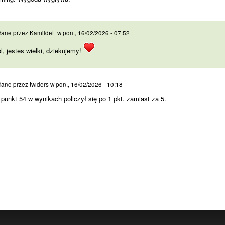
ol, jestes wielki,
łane przez
KamildeL
w
pon., 16/02/2026 - 07:52
l, jestes wielki, dziekujemy!
, punkt 54 w wynikach
łane przez
twiders
w
pon., 16/02/2026 - 10:18
 punkt 54 w wynikach policzył się po 1 pkt. zamiast za 5.