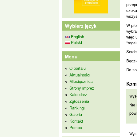
przep
czeka
wszys
W pro
Wybierz język
wybran
English
więc 
Polski
"rogai
Serde
Menu
Będzi
O portalu
Do zo
Aktualności
Miesięcznica
Kom
Strony imprez
Kalendarz
Nie
Wys
Zgłoszenia
Nie
Rankingi
powi
Galeria
Kontakt
Pomoc
(Br
Wys