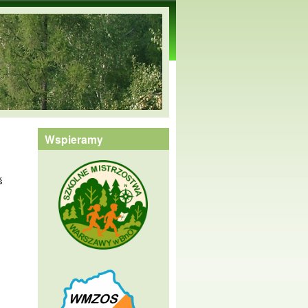
Wspieramy
ś
ż