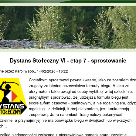
Przejdź do treści
Dystans Stołeczny VI - etap 7 - sprostowanie
ne przez
Karol
w
sob., 14/02/2026 - 16:22
Chciałbym sprostować pewną kwestię, jako że zostałem dzi
zrugany za błędne nazewnictwo formuły biegu. A jako że
otrzymałem takie uwagi od osoby wybitnej w tej dziedzinie,
pragnąłbym sprostować, że jutrzejsza formuła biegu jest
scorelaufem czasowo - punktowym, a nie rogainingiem, gdy
rogaining - z definicji, której nie znałem, jest konkurencją
zespołową. Jutro natomiast, trasę należy pokonywać
zielnie, a przynajmnjej nie ma obowiązku biegu w dwójkach lub większych
h...
zelkie niedogodności związane z nieprawidłową nomenklaturą uprzejmie