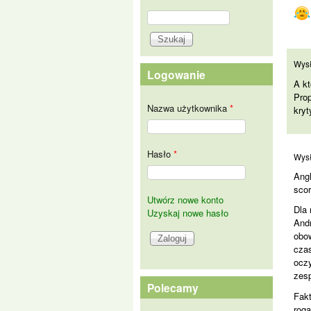
Szukaj
Formularz wyszukiwania
A k
Wys
Logowanie
A kt
Pro
Nazwa użytkownika
*
kry
Hasło
*
An
Wys
Ang
scor
Utwórz nowe konto
Dla
Uzyskaj nowe hasło
And
obow
czas
ocz
zes
Polecamy
Fakt
rog