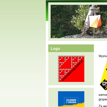
orienteering.waw.pl
Logo
Wysła
samod
grupac
Za ws