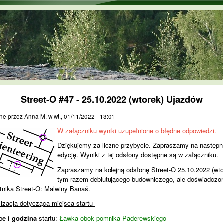
Przejdź do treści
Street-O #47 - 25.10.2022 (wtorek) Ujazdów
ne przez
Anna M.
w
wt., 01/11/2022 - 13:01
W załączniku wyniki uzupełnione o błędne odpowiedzi.
Dziękujemy za liczne przybycie. Zapraszamy na następn
edycję.
Wyniki
z tej odsłony dostępne są w załączniku.
Zapraszamy na kolejną odsłonę Street-O 25.10.2022 (wto
tym razem debiutującego budowniczego, ale doświadczo
tnika Street-O: Malwiny Banaś.
lizacja dotycząca miejsca startu
ce i godzina
startu:
Ławka obok pomnika Paderewskiego