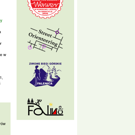
ny
a
w
le w
1,
ć
rów