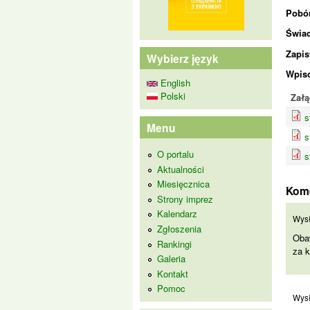
Pobó
Świa
Zapis
Wybierz język
Wpis
English
Polski
Załą
s
Menu
s
O portalu
s
Aktualności
Miesięcznica
Kom
Strony imprez
Kalendarz
Oba
Wys
Zgłoszenia
Obaw
Rankingi
za k
Galeria
Kontakt
Pomoc
Mam
Wys