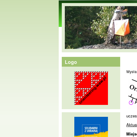
orienteering.waw.pl
Logo
Wysła
uczes
Aktua
Miejs