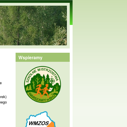
Wspieramy
e
rek)
nego