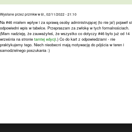
Na #46 miałem wpływ i za
Wysłane przez
przmkw
w
śr., 02/11/2022 - 21:10
Na #46 miałem wpływ i za sprawą osoby administrującej (to nie ja!) pojawił s
odpowiedni wpis w tabelce. Przepraszam za zwłokę w tych formalnościach.
(Mam nadzieję, że zauważyłeś, że wszystko co dotyczy #46 było już od 14
września na stronie
tamtej edycji
.) Co do kart z odpowiedziami - nie
praktykujemy tego. Niech nieobecni mają motywację do pójścia w teren i
samodzielnego poszukania :)