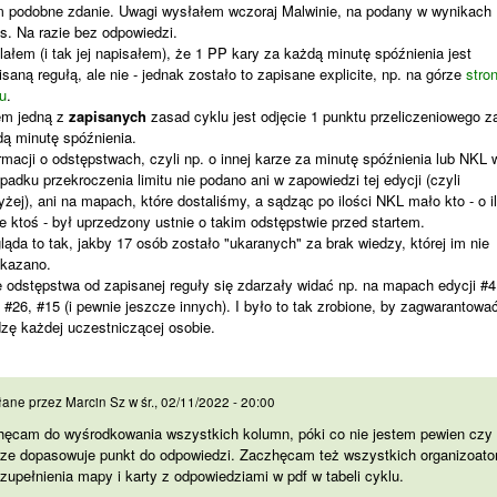
 podobne zdanie. Uwagi wysłałem wczoraj Malwinie, na podany w wynikach
s. Na razie bez odpowiedzi.
ałem (i tak jej napisałem), że 1 PP kary za każdą minutę spóźnienia jest
isaną regułą, ale nie - jednak zostało to zapisane explicite, np. na górze
stro
u
.
em jedną z
zapisanych
zasad cyklu jest odjęcie 1 punktu przeliczeniowego z
ą minutę spóźnienia.
rmacji o odstępstwach, czyli np. o innej karze za minutę spóźnienia lub NKL 
padku przekroczenia limitu nie podano ani w zapowiedzi tej edycji (czyli
żej), ani na mapach, które dostaliśmy, a sądząc po ilości NKL mało kto - o i
e ktoś - był uprzedzony ustnie o takim odstępstwie przed startem.
ąda to tak, jakby 17 osób zostało "ukaranych" za brak wiedzy, której im nie
ekazano.
 odstępstwa od zapisanej reguły się zdarzały widać np. na mapach edycji #4
 #26, #15 (i pewnie jeszcze innych). I było to tak zrobione, by zagwarantowa
zę każdej uczestniczącej osobie.
chęcam do wyśrodkowania
łane przez
Marcin Sz
w
śr., 02/11/2022 - 20:00
hęcam do wyśrodkowania wszystkich kolumn, póki co nie jestem pewien czy
rze dopasowuje punkt do odpowiedzi. Zaczhęcam też wszystkich organizoato
zupełnienia mapy i karty z odpowiedziami w pdf w tabeli cyklu.