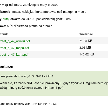
r
map
od 18:30, zamknięcie mety o 20:00
dczenia
: mapa, naklejka, karta startowa, coś na ząb na mecie
y
:
tutaj
otwarte do 24.10. (poniedziałek) godz. 23:59
owe
: 5 PLN/os/trasa płatne na starcie
cznik
Wielkość
71.93 KB
treet_o_47_wyniki.pdf
3.03 MB
treet_o_47_mapa.pdf
146.62 KB
treet_o_47_karta.pdf
entarze
wiam się, że zapis NKL
łane przez
daro
w
wt., 01/11/2022 - 19:16
iam się, że zapis NKL jest nieuprawniony:(, gdyż zgodnie z regulaminem cy
ażdą minutę spóźnienia uczestnik traci 1 pp:).
 podobne zdanie. Uwagi
łane przez
przmkw
w
śr., 02/11/2022 - 19:56