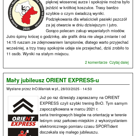
pięknej wiosennej aurze i spokojnie można było
jeździć w krótkiej koszulce. Trasy bardzo
szybkie o czym świadczą wyniki.
Podziękowania dla właścicieli pasieki pszczół
za jej otwarcie w dniu dzisiejszym i jutro.
Gorąco polecam zakup wspaniałych miodów.
Jutro śpimy krócej o godzinkę, ale grafik dnia nie ulega zmianie i od
14:15 ruszam ze zdejmowaniem lampionów, dlatego warto przyjechać
wcześniej, a trzy trasy spokojnie udaje sie przejechać, dziś zrobiło to
11 osób. Wyniki na stałym miejscu.
2 komentarze
Czytaj dalej
wpi
Bom
w g
Mały jubileusz ORIENT EXPRESS-u
Wysłane przez
InO.Maniak
w
pt., 28/03/2025 - 14:50
Już po raz dziesiąty zapraszamy na ORIENT
EXPRESS czyli szybki trening BnO. Tym samym
zapoczątkowana w marcu 2021 r.
seria treningowych biegów na orientację w terenie
leśnym oraz parkowo-miejskim z wykorzystaniem
elektronicznego pomiaru czasu SPORTident
doczekała się małego jubileuszu.