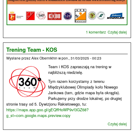
1 komentarz
Czytaj dalej
wpis
rom
Trening Team - KOS
Wysłane przez
Alex Obernikhin
w
pon., 31/03/2025 - 00:23
Team i KOS zapraszają na trening w
najbliższą niedzielę.
Tym razem korzystamy z terenu
Międzyklubowej Olimpiady koło Nowego
Jankowa (tam, gdzie mapa była okrągła).
Parkujemy przy drodze lokalnej, po drugiej
stronie trasy od 5. Dywizjonu Rakietowego, tu:
https://maps.app.goo.gl/gEQffHoWP9vf3GZ68?
g_st=com.google.maps.preview.copy
Czytaj dalej
wpi
Tren