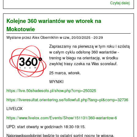
Czytaj dalej
wpi
Finl
na
nart
Kolejne 360 wariantów we wtorek na
Mokotowie
Wysłane przez
Alex Obernikhin
w
czw., 20/03/2025 - 20:29
Zapraszamy na pierwszą w tym roku i szóstą
w całym cyklu odsłonę 360 wariantów -
trening w biegu na orientację, w środku
zwykłej trasy czeka na Was scorelauf.
25 marca, wtorek.
WYNIKI
https://live.50shadesofo.pl/show.php?cmp=250325
https://liveresultat.orientering.se/followfull.php?lang=pl&comp=32736
LIVELOX
https://www.livelox.com/Events/Show/151131/360-wariantow-6
UPD: start otwarty w godzinach 18:30-19:15.
Najprawdopodobniej będzie to ostatni sprint nocny tę wiosną.