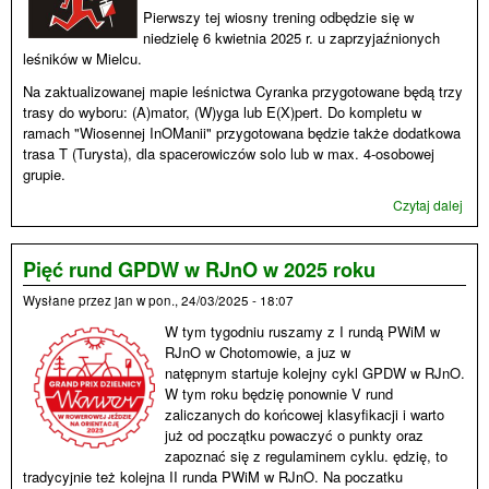
Pierwszy tej wiosny trening odbędzie się w
niedzielę 6 kwietnia 2025 r. u zaprzyjaźnionych
leśników w Mielcu.
Na zaktualizowanej mapie leśnictwa Cyranka przygotowane będą trzy
trasy do wyboru: (A)mator, (W)yga lub E(X)pert. Do kompletu w
ramach "Wiosennej InOManii" przygotowana będzie także dodatkowa
trasa T (Turysta), dla spacerowiczów solo lub w max. 4-osobowej
grupie.
Czytaj dalej
wpi
jubi
ORI
EXP
Pięć rund GPDW w RJnO w 2025 roku
u
Wysłane przez
jan
w
pon., 24/03/2025 - 18:07
W tym tygodniu ruszamy z I rundą PWiM w
RJnO w Chotomowie, a juz w
natępnym startuje kolejny cykl GPDW w RJnO.
W tym roku będzię ponownie V rund
zaliczanych do końcowej klasyfikacji i warto
już od początku powaczyć o punkty oraz
zapoznać się z regulaminem cyklu. ędzię, to
tradycyjnie też kolejna II runda PWiM w RJnO. Na poczatku