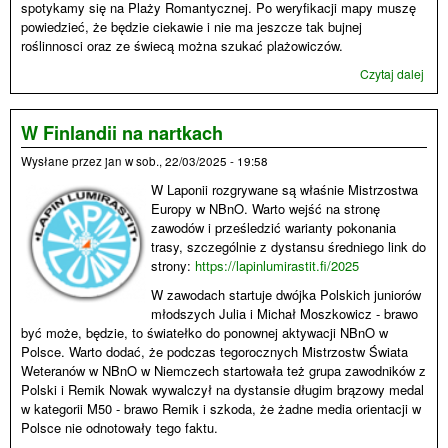
spotykamy się na Plaży Romantycznej. Po weryfikacji mapy muszę
powiedzieć, że będzie ciekawie i nie ma jeszcze tak bujnej
roślinnosci oraz ze świecą można szukać plażowiczów.
Czytaj dalej
wpi
Pięć
run
GP
W Finlandii na nartkach
w
Wysłane przez
jan
w
sob., 22/03/2025 - 19:58
RJn
w
W Laponii rozgrywane są właśnie Mistrzostwa
202
Europy w NBnO. Warto wejść na stronę
roku
zawodów i prześledzić warianty pokonania
trasy, szczególnie z dystansu średniego link do
strony:
https://lapinlumirastit.fi/2025
W zawodach startuje dwójka Polskich juniorów
młodszych Julia i Michał Moszkowicz - brawo
być może, będzie, to światełko do ponownej aktywacji NBnO w
Polsce. Warto dodać, że podczas tegorocznych Mistrzostw Świata
Weteranów w NBnO w Niemczech startowała też grupa zawodników z
Polski i Remik Nowak wywalczył na dystansie długim brązowy medal
w kategorii M50 - brawo Remik i szkoda, że żadne media orientacji w
Polsce nie odnotowały tego faktu.