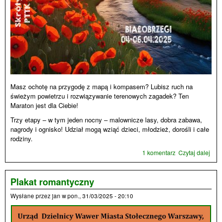
Masz ochotę na przygodę z mapą i kompasem? Lubisz ruch na
świeżym powietrzu i rozwiązywanie terenowych zagadek? Ten
Maraton jest dla Ciebie!
Trzy etapy – w tym jeden nocny – malownicze lasy, dobra zabawa,
nagrody i ognisko! Udział mogą wziąć dzieci, młodzież, dorośli i całe
rodziny.
1 komentarz
Czytaj dalej
wpis
Ogó
Rad
Mar
Plakat romantyczny
Mar
Wysłane przez
jan
w
pon., 31/03/2025 - 20:10
Orie
4–6 
2025 