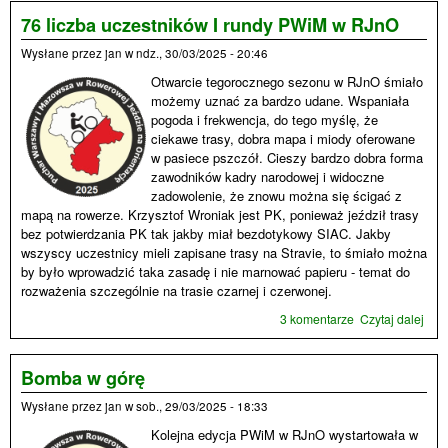
Tea
KO
76 liczba uczestników I rundy PWiM w RJnO
Wysłane przez
jan
w
ndz., 30/03/2025 - 20:46
Otwarcie tegorocznego sezonu w RJnO śmiało
możemy uznać za bardzo udane. Wspaniała
pogoda i frekwencja, do tego myślę, że
ciekawe trasy, dobra mapa i miody oferowane
w pasiece pszczół. Cieszy bardzo dobra forma
zawodników kadry narodowej i widoczne
zadowolenie, że znowu można się ścigać z
mapą na rowerze. Krzysztof Wroniak jest PK, ponieważ jeździł trasy
bez potwierdzania PK tak jakby miał bezdotykowy SIAC. Jakby
wszyscy uczestnicy mieli zapisane trasy na Stravie, to śmiało można
by było wprowadzić taka zasadę i nie marnować papieru - temat do
rozważenia szczególnie na trasie czarnej i czerwonej.
3 komentarze
Czytaj dalej
wpis
licz
ucz
I ru
Bomba w górę
PWi
Wysłane przez
jan
w
sob., 29/03/2025 - 18:33
RJn
Kolejna edycja PWiM w RJnO wystartowała w