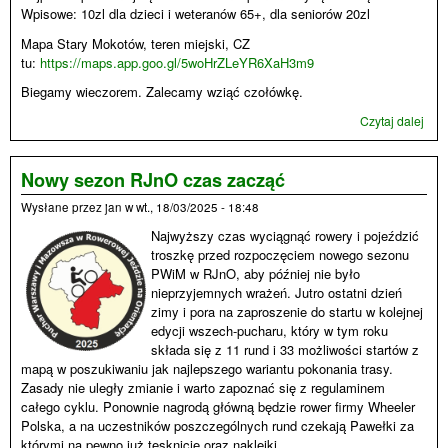
Wpisowe: 10zl dla dzieci i weteranów 65+, dla seniorów 20zl
Mapa Stary Mokotów, teren miejski, CZ
tu:
https://maps.app.goo.gl/5woHrZLeYR6XaH3m9
Biegamy wieczorem. Zalecamy wziąć czołówkę.
Czytaj dalej
wpi
Kole
360
war
Nowy sezon RJnO czas zacząć
we 
Wysłane przez
jan
w
wt., 18/03/2025 - 18:48
na
Mok
Najwyższy czas wyciągnąć rowery i pojeździć
troszkę przed rozpoczęciem nowego sezonu
PWiM w RJnO, aby później nie było
nieprzyjemnych wrażeń. Jutro ostatni dzień
zimy i pora na zaproszenie do startu w kolejnej
edycji wszech-pucharu, który w tym roku
składa się z 11 rund i 33 możliwości startów z
mapą w poszukiwaniu jak najlepszego wariantu pokonania trasy.
Zasady nie uległy zmianie i warto zapoznać się z regulaminem
całego cyklu. Ponownie nagrodą główną będzie rower firmy Wheeler
Polska, a na uczestników poszczególnych rund czekają Pawełki za
którymi na pewno już tęsknicie oraz naklejki.