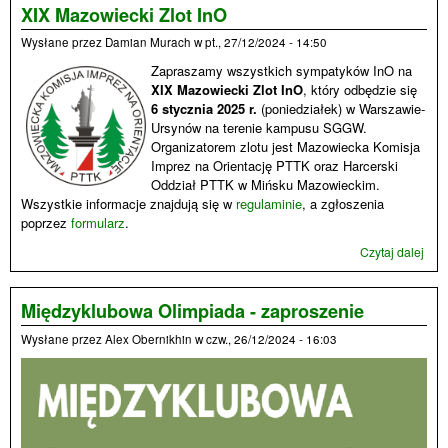
bufet
XIX Mazowiecki Zlot InO
now
Wysłane przez
Damian Murach
w
pt., 27/12/2024 - 14:50
map
Zapraszamy wszystkich sympatyków InO na
XIX Mazowiecki Zlot InO
, który odbędzie się
6 stycznia 2025 r.
(poniedziałek) w Warszawie-
Ursynów na terenie kampusu SGGW.
Organizatorem zlotu jest Mazowiecka Komisja
Imprez na Orientację PTTK oraz Harcerski
Oddział PTTK w Mińsku Mazowieckim.
Wszystkie informacje znajdują się w
regulaminie
, a zgłoszenia
poprzez
formularz
.
Czytaj dalej
wpis
Maz
Zlot
Międzyklubowa Olimpiada - zaproszenie
Wysłane przez
Alex Obernikhin
w
czw., 26/12/2024 - 16:03