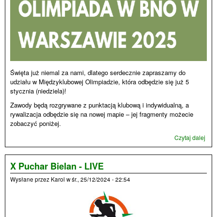
Święta już niemal za nami, dlatego serdecznie zapraszamy do
udziału w Międzyklubowej Olimpiadzie, która odbędzie się już 5
stycznia (niedziela)!
Zawody będą rozgrywane z punktacją klubową i indywidualną, a
rywalizacja odbędzie się na nowej mapie – jej fragmenty możecie
zobaczyć poniżej.
Czytaj dalej
wpi
Mię
Olim
zap
X Puchar Bielan - LIVE
Wysłane przez
Karol
w
śr., 25/12/2024 - 22:54