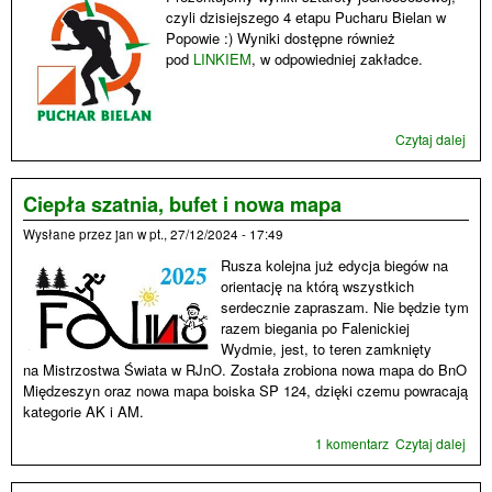
czyli dzisiejszego 4 etapu Pucharu Bielan w
Popowie :) Wyniki dostępne również
pod
LINKIEM
, w odpowiedniej zakładce.
Czytaj dalej
wpis
Puc
Biel
-
Ciepła szatnia, bufet i nowa mapa
wyni
Wysłane przez
jan
w
pt., 27/12/2024 - 17:49
4
etap
Rusza kolejna już edycja biegów na
orientację na którą wszystkich
serdecznie zapraszam. Nie będzie tym
razem biegania po Falenickiej
Wydmie, jest, to teren zamknięty
na Mistrzostwa Świata w RJnO. Została zrobiona nowa mapa do BnO
Międzeszyn oraz nowa mapa boiska SP 124, dzięki czemu powracają
kategorie AK i AM.
1 komentarz
Czytaj dalej
wpi
Cie
szat