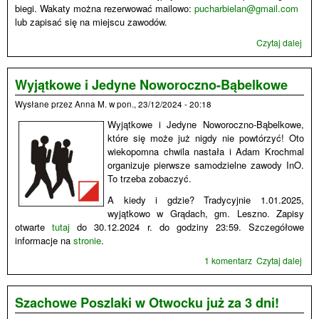
biegi. Wakaty można rezerwować mailowo:
pucharbielan@gmail.com
lub zapisać się na miejscu zawodów.
Czytaj dalej
wpis
Puc
Biel
- list
Wyjątkowe i Jedyne Noworoczno-Bąbelkowe
oraz
Wysłane przez
Anna M.
w
pon., 23/12/2024 - 20:18
kilk
słó
Wyjątkowe i Jedyne Noworoczno-Bąbelkowe,
od 
które się może już nigdy nie powtórzyć! Oto
wiekopomna chwila nastała i Adam Krochmal
organizuje pierwsze samodzielne zawody InO.
To trzeba zobaczyć.
A kiedy i gdzie? Tradycyjnie 1.01.2025,
wyjątkowo w Grądach, gm. Leszno. Zapisy
otwarte
tutaj
do 30.12.2024 r. do godziny 23:59. Szczegółowe
informacje na
stronie
.
1 komentarz
Czytaj dalej
wpi
Wyją
Jed
Now
Szachowe Poszlaki w Otwocku już za 3 dni!
Bąb