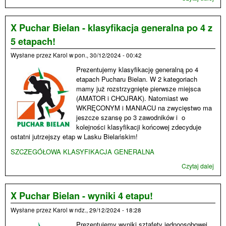
Puc
Biel
klas
X Puchar Bielan - klasyfikacja generalna po 4 z
gene
5 etapach!
Wysłane przez
Karol
w
pon., 30/12/2024 - 00:42
Prezentujemy klasyfikację generalną po 4
etapach Pucharu Bielan. W 2 kategoriach
mamy już rozstrzygnięte pierwsze miejsca
(AMATOR i CHOJRAK). Natomiast we
WKRĘCONYM i MANIACU na zwycięstwo ma
jeszcze szansę po 3 zawodników i o
kolejności klasyfikacji końcowej zdecyduje
ostatni jutrzejszy etap w Lasku Bielańskim!
SZCZEGÓŁOWA KLASYFIKACJA GENERALNA
Czytaj dalej
wpis
Puc
Biel
klas
X Puchar Bielan - wyniki 4 etapu!
gen
Wysłane przez
Karol
w
ndz., 29/12/2024 - 18:28
po 4
etap
Prezentujemy wyniki sztafety jednoosobowej,