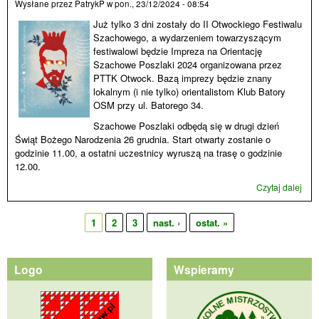
Wysłane przez
PatrykP
w
pon., 23/12/2024 - 08:54
Już tylko 3 dni zostały do II Otwockiego Festiwalu
Szachowego, a wydarzeniem towarzyszącym
festiwalowi będzie Impreza na Orientację
Szachowe Poszlaki 2024 organizowana przez
PTTK Otwock. Bazą imprezy będzie znany
lokalnym (i nie tylko) orientalistom Klub Batory
OSM przy ul. Batorego 34.
Szachowe Poszlaki odbędą się w drugi dzień
Świąt Bożego Narodzenia 26 grudnia. Start otwarty zostanie o
godzinie 11.00, a ostatni uczestnicy wyruszą na trasę o godzinie
12.00.
Czytaj dalej
wpi
Sza
Posz
1
2
3
nast. ›
ostat. »
w
Strony
Otw
już 
dni!
Logo
Wspieramy