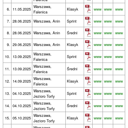
Warszawa,
6.
11.05.2025
Klasyk
www
www
www
Falenica
7.
28.06.2025
Warszawa, Anin
Sprint
www
www
www
8.
28.06.2025
Warszawa, Anin
Średni
www
www
www
9.
29.06.2025
Warszawa, Anin
Klasyk
www
www
www
Warszawa,
10.
13.09.2025
Sprint
www
www
www
Falenica
Warszawa,
11.
13.09.2025
Średni
www
www
www
Falenica
Warszawa,
12.
14.09.2025
Klasyk
www
www
www
Falenica
Warszawa,
13.
04.10.2025
Sprint
www
www
www
Jezioro Torfy
Warszawa,
14.
04.10.2025
Średni
www
www
www
Jezioro Torfy
Warszawa,
15.
05.10.2025
Klasyk
www
www
www
Jezioro Torfy
Warszawa,