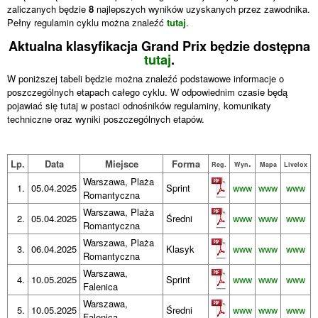
zaliczanych będzie
8
najlepszych wyników uzyskanych przez zawodnika.
Pełny regulamin cyklu można znaleźć
tutaj
.
Aktualna klasyfikacja Grand Prix będzie dostępna
tutaj
.
W poniższej tabeli będzie można znaleźć podstawowe informacje o
poszczególnych etapach całego cyklu. W odpowiednim czasie będą
pojawiać się tutaj w postaci odnośników regulaminy, komunikaty
techniczne oraz wyniki poszczególnych etapów.
.
Lp.
Data
Miejsce
Forma
Reg.
Wyn
Mapa
Livelox
Warszawa, Plaża
1.
05.04.2025
Sprint
www
www
www
Romantyczna
Warszawa, Plaża
2.
05.04.2025
Średni
www
www
www
Romantyczna
Warszawa, Plaża
3.
06.04.2025
Klasyk
www
www
www
Romantyczna
Warszawa,
4.
10.05.2025
Sprint
www
www
www
Falenica
Warszawa,
5.
10.05.2025
Średni
www
www
www
Falenica