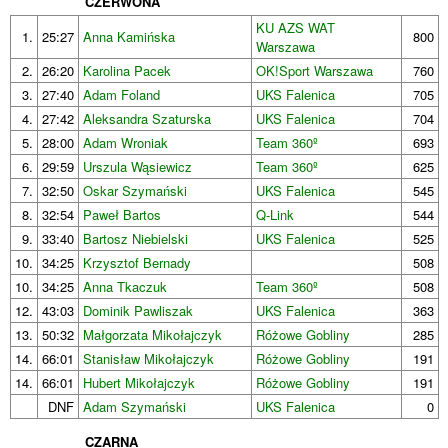
CZERWONA
KU AZS WAT
1.
25:27
Anna Kamińska
800
Warszawa
2.
26:20
Karolina Pacek
OK!Sport Warszawa
760
3.
27:40
Adam Foland
UKS Falenica
705
4.
27:42
Aleksandra Szaturska
UKS Falenica
704
5.
28:00
Adam Wroniak
Team 360º
693
6.
29:59
Urszula Wąsiewicz
Team 360º
625
7.
32:50
Oskar Szymański
UKS Falenica
545
8.
32:54
Paweł Bartos
Q-Link
544
9.
33:40
Bartosz Niebielski
UKS Falenica
525
10.
34:25
Krzysztof Bernady
508
10.
34:25
Anna Tkaczuk
Team 360º
508
12.
43:03
Dominik Pawliszak
UKS Falenica
363
13.
50:32
Małgorzata Mikołajczyk
Różowe Gobliny
285
14.
66:01
Stanisław Mikołajczyk
Różowe Gobliny
191
14.
66:01
Hubert Mikołajczyk
Różowe Gobliny
191
DNF
Adam Szymański
UKS Falenica
0
CZARNA