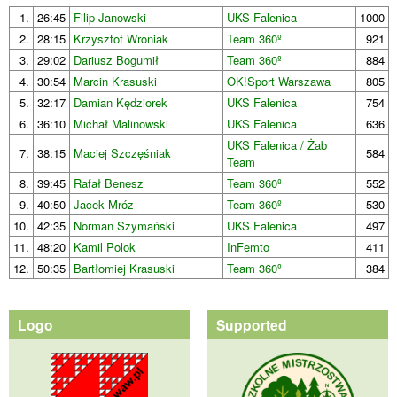
1.
26:45
Filip Janowski
UKS Falenica
1000
2.
28:15
Krzysztof Wroniak
Team 360º
921
3.
29:02
Dariusz Bogumił
Team 360º
884
4.
30:54
Marcin Krasuski
OK!Sport Warszawa
805
5.
32:17
Damian Kędziorek
UKS Falenica
754
6.
36:10
Michał Malinowski
UKS Falenica
636
UKS Falenica / Żab
7.
38:15
Maciej Szczęśniak
584
Team
8.
39:45
Rafał Benesz
Team 360º
552
9.
40:50
Jacek Mróz
Team 360º
530
10.
42:35
Norman Szymański
UKS Falenica
497
11.
48:20
Kamil Polok
InFemto
411
12.
50:35
Bartłomiej Krasuski
Team 360º
384
Logo
Supported