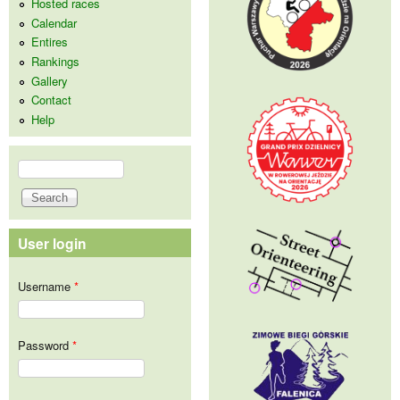
Hosted races
Calendar
Entires
Rankings
Gallery
Contact
Help
Search
Search form
User login
Username
*
Password
*