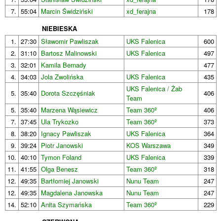
7.
55:04
Marcin Świdziński
xd_ferajna
178
NIEBIESKA
1.
27:30
Sławomir Pawliszak
UKS Falenica
600
2.
31:10
Bartosz Malinowski
UKS Falenica
497
3.
32:01
Kamila Bernady
477
4.
34:03
Jola Zwolińska
UKS Falenica
435
UKS Falenica / Żab
5.
35:40
Dorota Szczęśniak
406
Team
5.
35:40
Marzena Wąsiewicz
Team 360º
406
7.
37:45
Ula Trykozko
Team 360º
373
8.
38:20
Ignacy Pawliszak
UKS Falenica
364
9.
39:24
Piotr Janowski
KOS Warszawa
349
10.
40:10
Tymon Foland
UKS Falenica
339
11.
41:55
Olga Benesz
Team 360º
318
12.
49:35
Bartłomiej Janowski
Nunu Team
247
12.
49:35
Magdalena Janowska
Nunu Team
247
14.
52:10
Anita Szymańska
Team 360º
229