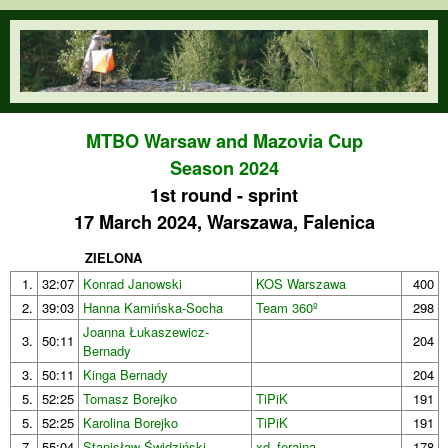
Skip to main content
orienteering.waw.pl
MTBO Warsaw and Mazovia Cup
Season 2024
1st round - sprint
17 March 2024, Warszawa, Falenica
ZIELONA
1.
32:07
Konrad Janowski
KOS Warszawa
400
2.
39:03
Hanna Kamińska-Socha
Team 360º
298
Joanna Łukaszewicz-
3.
50:11
204
Bernady
3.
50:11
Kinga Bernady
204
5.
52:25
Tomasz Borejko
TiPiK
191
5.
52:25
Karolina Borejko
TiPiK
191
7.
55:04
Stanisław Świdziński
xd_ferajna
178