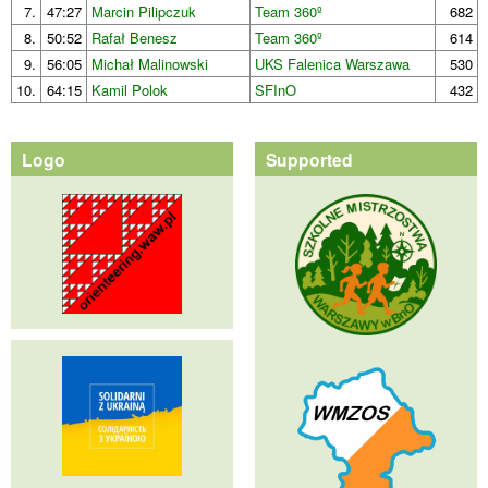
7.
47:27
Marcin Pilipczuk
Team 360º
682
8.
50:52
Rafał Benesz
Team 360º
614
9.
56:05
Michał Malinowski
UKS Falenica Warszawa
530
10.
64:15
Kamil Polok
SFInO
432
Logo
Supported