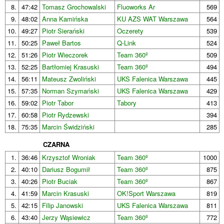
8.
47:42
Tomasz Grochowalski
Fluoworks Ar
569
9.
48:02
Anna Kamińska
KU AZS WAT Warszawa
564
10.
49:27
Piotr Sierański
Oczerety
539
11.
50:25
Paweł Bartos
Q-Link
524
12.
51:26
Piotr Wieczorek
Team 360º
509
13.
52:25
Bartłomiej Krasuski
Team 360º
494
14.
56:11
Mateusz Zwoliński
UKS Falenica Warszawa
445
15.
57:35
Norman Szymański
UKS Falenica Warszawa
429
16.
59:02
Piotr Tabor
Tabory
413
17.
60:58
Piotr Rydzewski
394
18.
75:35
Marcin Świdziński
285
CZARNA
1.
36:46
Krzysztof Wroniak
Team 360º
1000
2.
40:10
Dariusz Bogumił
Team 360º
875
3.
40:26
Piotr Buciak
Team 360º
867
4.
41:59
Marcin Krasuski
OK!Sport Warszawa
819
5.
42:15
Filip Janowski
UKS Falenica Warszawa
811
6.
43:40
Jerzy Wąsiewicz
Team 360º
772