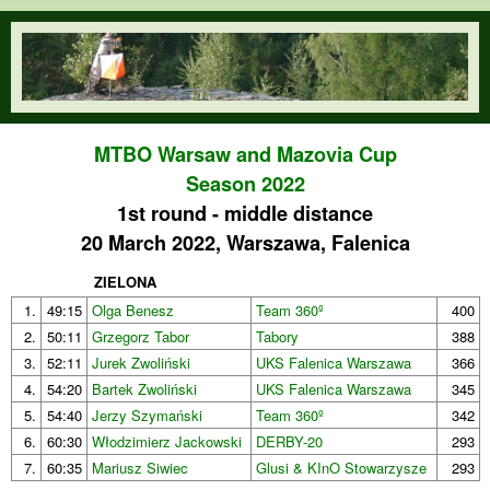
Skip to main content
orienteering.waw.pl
MTBO Warsaw and Mazovia Cup
Season 2022
1st round - middle distance
20 March 2022, Warszawa, Falenica
ZIELONA
1.
49:15
Olga Benesz
Team 360º
400
2.
50:11
Grzegorz Tabor
Tabory
388
3.
52:11
Jurek Zwoliński
UKS Falenica Warszawa
366
4.
54:20
Bartek Zwoliński
UKS Falenica Warszawa
345
5.
54:40
Jerzy Szymański
Team 360º
342
6.
60:30
Włodzimierz Jackowski
DERBY-20
293
7.
60:35
Mariusz Siwiec
Glusi & KInO Stowarzysze
293