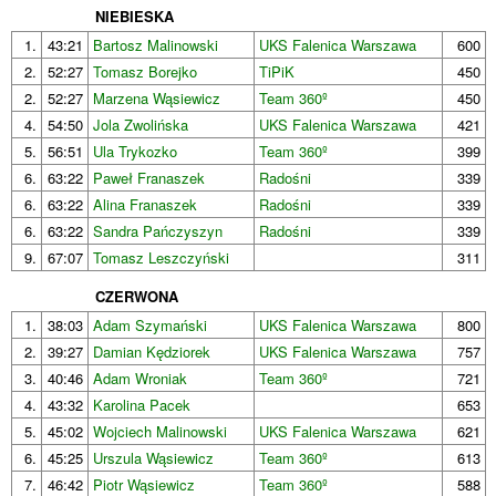
NIEBIESKA
1.
43:21
Bartosz Malinowski
UKS Falenica Warszawa
600
2.
52:27
Tomasz Borejko
TiPiK
450
2.
52:27
Marzena Wąsiewicz
Team 360º
450
4.
54:50
Jola Zwolińska
UKS Falenica Warszawa
421
5.
56:51
Ula Trykozko
Team 360º
399
6.
63:22
Paweł Franaszek
Radośni
339
6.
63:22
Alina Franaszek
Radośni
339
6.
63:22
Sandra Pańczyszyn
Radośni
339
9.
67:07
Tomasz Leszczyński
311
CZERWONA
1.
38:03
Adam Szymański
UKS Falenica Warszawa
800
2.
39:27
Damian Kędziorek
UKS Falenica Warszawa
757
3.
40:46
Adam Wroniak
Team 360º
721
4.
43:32
Karolina Pacek
653
5.
45:02
Wojciech Malinowski
UKS Falenica Warszawa
621
6.
45:25
Urszula Wąsiewicz
Team 360º
613
7.
46:42
Piotr Wąsiewicz
Team 360º
588