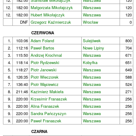
12.
182:00
Stanisław Mikołajczyk
Warszawa
120
12.
182:00
Małgorzata Mikołajczyk
Warszawa
120
12.
182:00
Hubert Mikołajczyk
Warszawa
120
DNF
Grzegorz Kaźmierczuk
Wrocław
0
CZERWONA
1.
103:06
Adam Foland
Sulejówek
800
2.
112:16
Paweł Bartos
Nowe Lipiny
704
3.
115:50
Andrzej Krochmal
Warszawa
671
4.
118:14
Piotr Rydzewski
Kobyłka
651
5.
118:27
Piotr Janowski
Warszawa
649
6.
126:35
Piotr Wieczorek
Warszawa
588
7.
136:40
Piotr Wąsiewicz
Warszawa
524
8.
211:46
Kazimierz Makieła
Warszawa
271
9.
220:00
Krzesimir Franaszek
Warszawa
256
9.
220:00
Alina Franaszek
Warszawa
256
9.
220:00
Sandra Pańczyszyn
Warszawa
256
9.
220:00
Paweł Franaszek
Warszawa
256
CZARNA