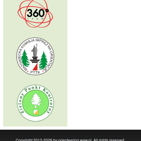
Copyright 2012-2026 by orienteering.waw.pl, All rights reserved,