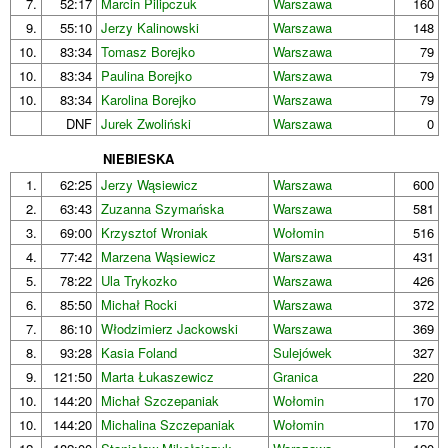
7.
52:17
Marcin Pilipczuk
Warszawa
160
9.
55:10
Jerzy Kalinowski
Warszawa
148
10.
83:34
Tomasz Borejko
Warszawa
79
10.
83:34
Paulina Borejko
Warszawa
79
10.
83:34
Karolina Borejko
Warszawa
79
DNF
Jurek Zwoliński
Warszawa
0
NIEBIESKA
1.
62:25
Jerzy Wąsiewicz
Warszawa
600
2.
63:43
Zuzanna Szymańska
Warszawa
581
3.
69:00
Krzysztof Wroniak
Wołomin
516
4.
77:42
Marzena Wąsiewicz
Warszawa
431
5.
78:22
Ula Trykozko
Warszawa
426
6.
85:50
Michał Rocki
Warszawa
372
7.
86:10
Włodzimierz Jackowski
Warszawa
369
8.
93:28
Kasia Foland
Sulejówek
327
9.
121:50
Marta Łukaszewicz
Granica
220
10.
144:20
Michał Szczepaniak
Wołomin
170
10.
144:20
Michalina Szczepaniak
Wołomin
170