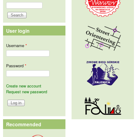
Search
Search form
User login
Username
*
Password
*
Create new account
Request new password
Recommended