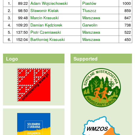
1.
89:22
Adam Wojciechowski
Piastów
1000
2.
98:50
Sławomir Kielak
Tłuszcz
859
3.
99:48
Marcin Krasuski
Warszawa
847
4.
109:20
Damian Kędziorek
Garwolin
738
5.
137:50
Piotr Czerniawski
Warszawa
522
6.
152:04
Bartłomiej Krasuski
Warszawa
450
Logo
Supported