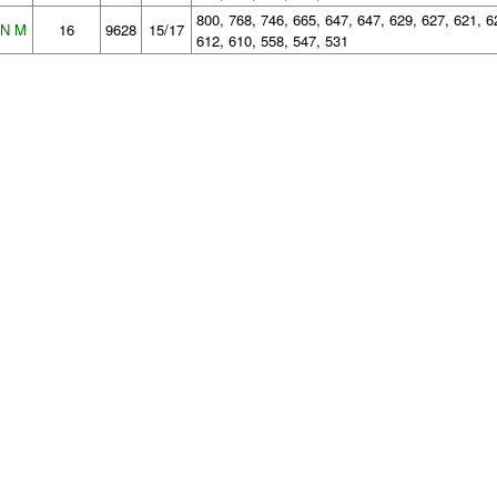
800, 768, 746, 665, 647, 647, 629, 627, 621, 6
N M
16
9628
15/17
612, 610, 558, 547, 531