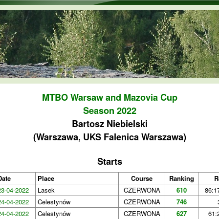
Skip to main content
MTBO Warsaw and Mazovia Cup
Season 2022
Bartosz Niebielski
(Warszawa, UKS Falenica Warszawa)
Starts
Date
Place
Course
Ranking
R
23-04-2022
Lasek
CZERWONA
610
86:1
24-04-2022
Celestynów
CZERWONA
746
24-04-2022
Celestynów
CZERWONA
627
61: