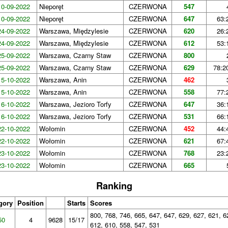
10-09-2022
Nieporęt
CZERWONA
547
10-09-2022
Nieporęt
CZERWONA
647
63:
24-09-2022
Warszawa, Międzylesie
CZERWONA
620
26:
24-09-2022
Warszawa, Międzylesie
CZERWONA
612
53:
25-09-2022
Warszawa, Czarny Staw
CZERWONA
800
25-09-2022
Warszawa, Czarny Staw
CZERWONA
629
78:2
15-10-2022
Warszawa, Anin
CZERWONA
462
15-10-2022
Warszawa, Anin
CZERWONA
558
77:
16-10-2022
Warszawa, Jezioro Torfy
CZERWONA
647
36:
16-10-2022
Warszawa, Jezioro Torfy
CZERWONA
531
66:
22-10-2022
Wołomin
CZERWONA
452
44:
22-10-2022
Wołomin
CZERWONA
621
67:
23-10-2022
Wołomin
CZERWONA
768
23:
23-10-2022
Wołomin
CZERWONA
665
Ranking
gory
Position
Starts
Scores
800, 768, 746, 665, 647, 647, 629, 627, 621, 6
50
4
9628
15/17
612, 610, 558, 547, 531