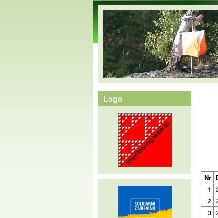
orienteering.waw.pl
Logo
Nr
1
2
3