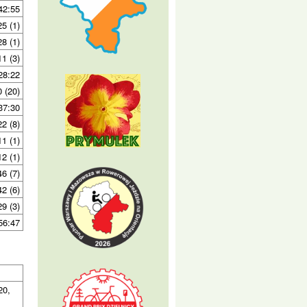
42:55
25 (1)
28 (1)
11 (3)
28:22
0 (20)
37:30
22 (8)
11 (1)
12 (1)
46 (7)
42 (6)
29 (3)
56:47
20,