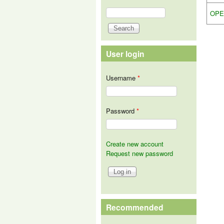
Search
OPE
Search form
User login
Username
*
Password
*
Create new account
Request new password
Recommended