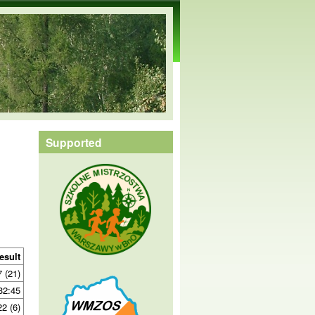
Supported
esult
7 (21)
32:45
22 (6)