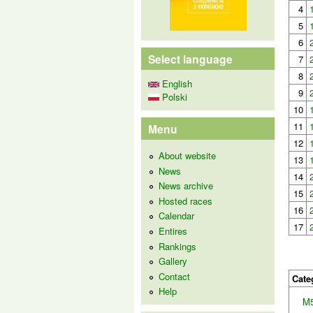
4
5
6
Select language
7
8
English
9
Polski
10
11
Menu
12
About website
13
News
14
News archive
15
Hosted races
16
Calendar
17
Entires
Rankings
Gallery
Contact
Cate
Help
M