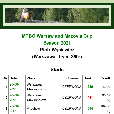
Skip to main content
orienteering.waw.pl
MTBO Warsaw and Mazovia Cup
Season 2021
Piotr Wąsiewicz
(Warszawa, Team 360º)
Starts
Nr
Date
Place
Course
Ranking
Result
20-06-
Warszawa,
1
CZERWONA
586
43:20
2021
Aleksandrów
20-06-
Warszawa,
90:48
2
CZERWONA
441
2021
Aleksandrów
(32)
26-06-
109:06
3
Młochów
CZERWONA
684
2021
(6)