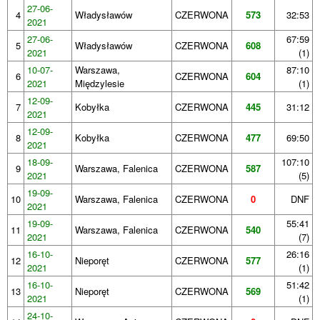
27-06-
4
Władysławów
CZERWONA
573
32:53
2021
27-06-
67:59
5
Władysławów
CZERWONA
608
2021
(1)
10-07-
Warszawa,
87:10
6
CZERWONA
604
2021
Międzylesie
(1)
12-09-
7
Kobyłka
CZERWONA
445
31:12
2021
12-09-
8
Kobyłka
CZERWONA
477
69:50
2021
18-09-
107:10
9
Warszawa, Falenica
CZERWONA
587
2021
(5)
19-09-
10
Warszawa, Falenica
CZERWONA
0
DNF
2021
19-09-
55:41
11
Warszawa, Falenica
CZERWONA
540
2021
(7)
16-10-
26:16
12
Nieporęt
CZERWONA
577
2021
(1)
16-10-
51:42
13
Nieporęt
CZERWONA
569
2021
(1)
24-10-