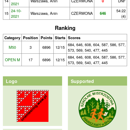
14
Warszawa, Anin
CZERWONA
0
DNF
2021
24-10-
54:22
15
Warszawa, Anin
CZERWONA
646
2021
(4)
Ranking
Category
Position
Points
Starts
Scores
684, 646, 608, 604, 587, 586, 577,
M50
3
6896
12/15
573, 569, 540, 477, 445
684, 646, 608, 604, 587, 586, 577,
OPEN M
17
6896
12/15
573, 569, 540, 477, 445
Logo
Supported