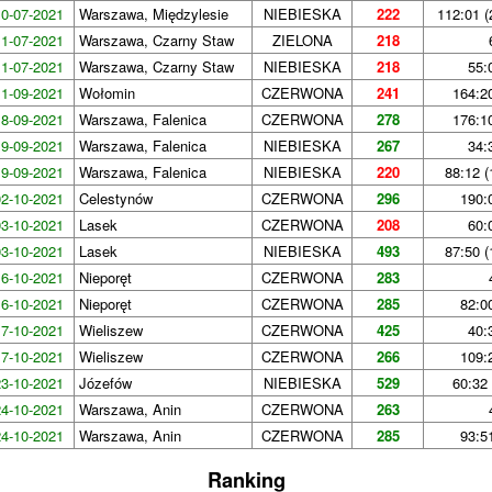
10-07-2021
Warszawa, Międzylesie
NIEBIESKA
222
112:01 (
11-07-2021
Warszawa, Czarny Staw
ZIELONA
218
11-07-2021
Warszawa, Czarny Staw
NIEBIESKA
218
55:
11-09-2021
Wołomin
CZERWONA
241
164:20
18-09-2021
Warszawa, Falenica
CZERWONA
278
176:10
19-09-2021
Warszawa, Falenica
NIEBIESKA
267
34:
19-09-2021
Warszawa, Falenica
NIEBIESKA
220
88:12 (
02-10-2021
Celestynów
CZERWONA
296
190:
03-10-2021
Lasek
CZERWONA
208
60:
03-10-2021
Lasek
NIEBIESKA
493
87:50 (
16-10-2021
Nieporęt
CZERWONA
283
16-10-2021
Nieporęt
CZERWONA
285
82:0
17-10-2021
Wieliszew
CZERWONA
425
40:
17-10-2021
Wieliszew
CZERWONA
266
109:
23-10-2021
Józefów
NIEBIESKA
529
60:32 
24-10-2021
Warszawa, Anin
CZERWONA
263
24-10-2021
Warszawa, Anin
CZERWONA
285
93:5
Ranking