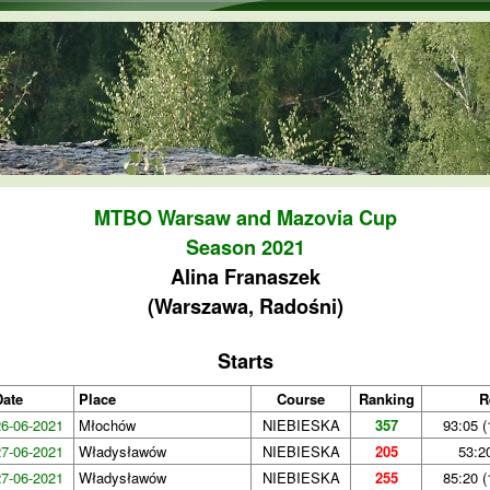
Skip to main content
MTBO Warsaw and Mazovia Cup
Season 2021
Alina Franaszek
(Warszawa, Radośni)
Starts
Date
Place
Course
Ranking
R
26-06-2021
Młochów
NIEBIESKA
357
93:05 (
27-06-2021
Władysławów
NIEBIESKA
205
53:2
27-06-2021
Władysławów
NIEBIESKA
255
85:20 (