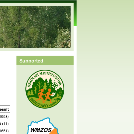
Supported
esult
1958)
0 (11)
1651)