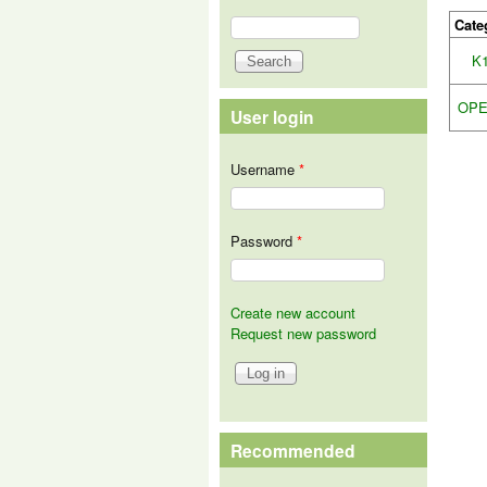
Search
Cate
Search form
K
OPE
User login
Username
*
Password
*
Create new account
Request new password
Recommended