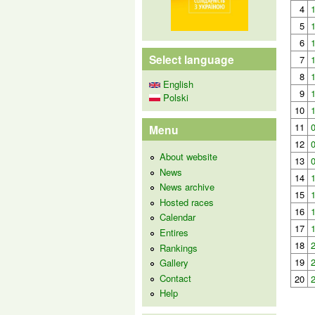
4
5
6
Select language
7
8
English
9
Polski
10
11
Menu
12
About website
13
News
14
News archive
15
Hosted races
16
Calendar
17
Entires
18
Rankings
19
Gallery
Contact
20
Help