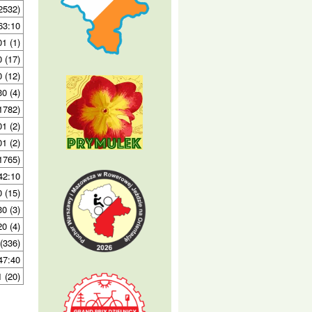
2532)
63:10
01 (1)
 (17)
 (12)
30 (4)
1782)
01 (2)
01 (2)
1765)
42:10
0 (15)
30 (3)
20 (4)
(336)
47:40
1 (20)