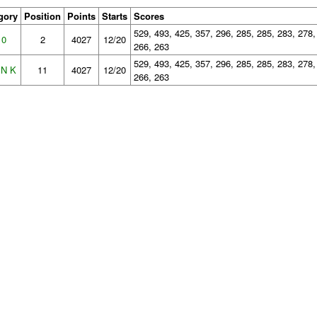
gory
Position
Points
Starts
Scores
529, 493, 425, 357, 296, 285, 285, 283, 278,
10
2
4027
12/20
266, 263
529, 493, 425, 357, 296, 285, 285, 283, 278,
N K
11
4027
12/20
266, 263