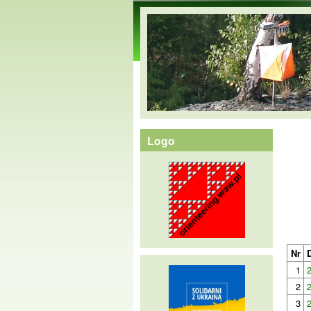
orienteering.waw.pl
Logo
Nr
1
2
3