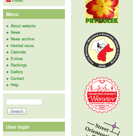
Polski
Menu
About website
News
News archive
Hosted races
Calendar
Entires
Rankings
Gallery
Contact
Help
Search
Search form
User login