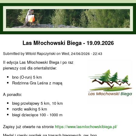
Skip to main content
orienteering.waw.pl
Las Młochowski Biega - 19.09.2026
Submitted by
Witold Rapczyński
on
Wed, 24/06/2026 - 22:43
II edycja Las Młochowski Biega i po raz
pierwszy coś dla orientalistów:
bno (O-run) 5 km
Rodzinna Gra Leśna z mapą
A ponadto:
bieg przełajowy 5 km, 10 km
nordic walking 5 km
biegi dziecięce 100 - 1000 m
Zapisy już otwarte na stronie
https://www.lasmlochowskibiega.pl/
Medal i ciepły posiłek na trasach biegowych, nw, bno.