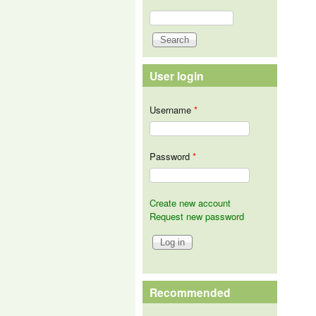
Search
Search form
User login
Username
*
Password
*
Create new account
Request new password
Recommended