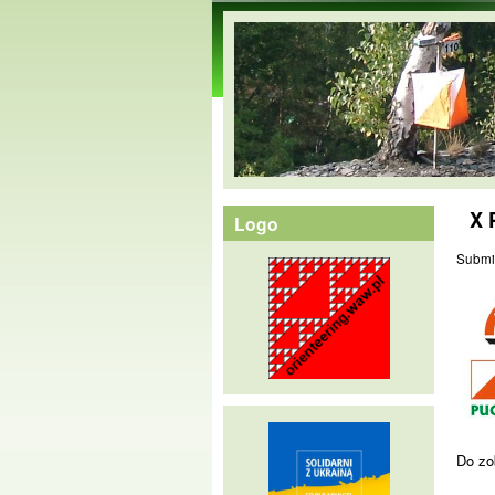
orienteering.waw.pl
X 
Logo
Submi
Do zo