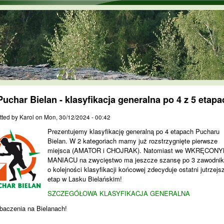
Skip to main content
Puchar Bielan - klasyfikacja generalna po 4 z 5 etapa
tted by
Karol
on
Mon, 30/12/2024 - 00:42
Prezentujemy klasyfikację generalną po 4 etapach Pucharu
Bielan. W 2 kategoriach mamy już rozstrzygnięte pierwsze
miejsca (AMATOR i CHOJRAK). Natomiast we WKRĘCONY
MANIACU na zwycięstwo ma jeszcze szansę po 3 zawodni
o kolejności klasyfikacji końcowej zdecyduje ostatni jutrzejs
etap w Lasku Bielańskim!
SZCZEGÓŁOWA KLASYFIKACJA GENERALNA
baczenia na Bielanach!