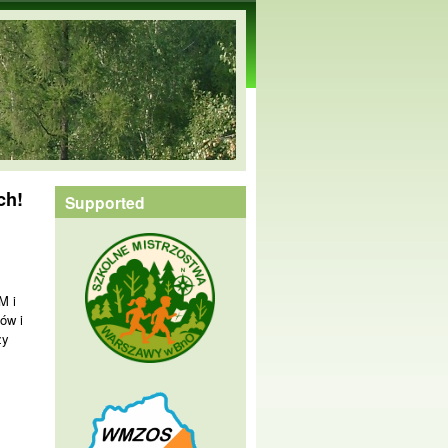
ch!
Supported
M i
ków i
zy