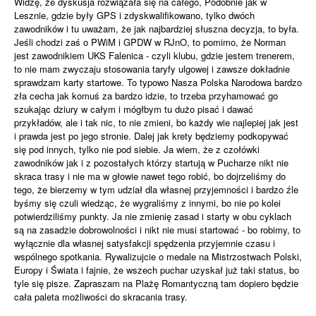
Widzę, że dyskusja rozwiązała się na całego, Podobnie jak w
Lesznie, gdzie były GPS i zdyskwalifikowano, tylko dwóch
zawodników i tu uważam, że jak najbardziej słuszna decyzja, to była.
Jeśli chodzi zaś o PWiM i GPDW w RJnO, to pomimo, że Norman
jest zawodnikiem UKS Falenica - czyli klubu, gdzie jestem trenerem,
to nie mam zwyczaju stosowania taryfy ulgowej i zawsze dokładnie
sprawdzam karty startowe. To typowo Nasza Polska Narodowa bardzo
zła cecha jak komuś za bardzo idzie, to trzeba przyhamować go
szukając dziury w całym i mógłbym tu dużo pisać i dawać
przykładów, ale i tak nic, to nie zmieni, bo każdy wie najlepiej jak jest
i prawda jest po jego stronie. Dalej jak krety będziemy podkopywać
się pod innych, tylko nie pod siebie. Ja wiem, że z czołówki
zawodników jak i z pozostałych którzy startują w Pucharze nikt nie
skraca trasy i nie ma w głowie nawet tego robić, bo dojrzeliśmy do
tego, że bierzemy w tym udział dla własnej przyjemności i bardzo źle
byśmy się czuli wiedząc, że wygraliśmy z innymi, bo nie po kolei
potwierdziliśmy punkty. Ja nie zmienię zasad i starty w obu cyklach
są na zasadzie dobrowolności i nikt nie musi startować - bo robimy, to
wyłącznie dla własnej satysfakcji spędzenia przyjemnie czasu i
wspólnego spotkania. Rywalizujcie o medale na Mistrzostwach Polski,
Europy i Świata i fajnie, że wszech puchar uzyskał już taki status, bo
tyle się pisze. Zapraszam na Plażę Romantyczną tam dopiero będzie
cała paleta możliwości do skracania trasy.