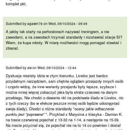
komplet pkt.
A jakby tak starty na
Submitted by
agawin76
on
Wed, 09/10/2024 - 09:49
A jakby tak starty na perforatorach nazywać treningiem, a nie
zawodami, a na zawodach trzymać standardy i rozstawiać stacje SI?
Wiem, że kupa roboty. W miarę możliwości mogę pomagać stawiać i
zbierać.
Dyskusja niestety idzie w
Submitted by
aw
on
Wed, 09/10/2024 - 12:44
Dyskusja niestety idzie w złym kierunku. Livelox jest bardzo
przydatnym narzędziem, sam chętnie oglądam przejazdy innych osób
i często widzę, że inne warianty przejazdu były lepsze, szybsze i
można mniej więcej zobaczyć jaka była strata czasowa na danym
przebiegu. Nie chodzi o dawanie nkl na podstawie śladu w Livelox, nic
z tych rzeczy (bo w efekcie jeszcze mniej osób będzie udostępniać
swoje ślady). Chodzi o różne standardy "
oceny jakie odhaczenie
punktu jest "poprawne"
". Przykład z Marysina z klasyka - Damian K.
na trasie czerwonej pojechał z 13-33 na 1-14, a następnie na 15-39.
Na mecie przyznał się, że pojechał nie na to 14 co powinien i dostał