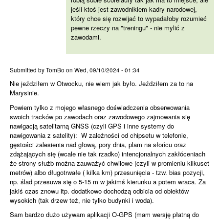
jeśli ktoś jest zawodnikiem kadry narodowej,
który chce się rozwijać to wypadałoby rozumieć
pewne rzeczy na "treningu" - nie mylić z
zawodami.
Nie jeździłem w Otwocku, nie
Submitted by
TomBo
on
Wed, 09/10/2024 - 01:34
Nie jeździłem w Otwocku, nie wiem jak było. Jeździłem za to na
Marysinie.
Powiem tylko z mojego własnego doświadczenia obserwowania
swoich tracków po zawodach oraz zawodowego zajmowania się
nawigacją satelitarną GNSS (czyli GPS i inne systemy do
nawigowania z satelity): W zależności od chipsetu w telefonie,
gęstości zalesienia nad głową, pory dnia, plam na słońcu oraz
zdążających się (wcale nie tak rzadko) intencjonalnych zakłóceniach
że strony służb można zauważyć chwilowe (czyli w promieniu kilkuset
metrów) albo długotrwałe ( kilka km) przesunięcia - tzw. bias pozycji,
np. ślad przesuwa się o 5-15 m w jakimś kierunku a potem wraca. Za
jakiś czas znowu itp. dodatkowo dochodzą odbicia od obiektów
wysokich (tak drzew też, nie tylko budynki i woda).
Sam bardzo dużo używam aplikacji O-GPS (mam wersję płatną do