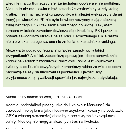
wiec nie ma co tłumaczyć się, że jechałem dobrze ale nie podbiłem.
Nie ma to nie ma. powinna być zasada że zostawiamy wtedy wolną
kratkę. I jeśli na mecie kilku zawodników (najlepiej większość z danej
trasy) potwierdzi że PK nie było to wtedy wszyscy mają zaliczoną
trasę bez tego PK - i tak sędzia robi z tego co widzę. Tak, wiem,
czasem w trakcie zawodów dowiesza się ukradziony PK i przez to
połowa zawodników straciła na szukaniu ukradzionego PK a reszta
nie ale w skali całego sezonu nie zmienia to zasadniczo rankingu.
Może warto dodać do regulaminu jakieś zasady co w takich
przypadkach? Ale i tak zasadniczą sprawą jest dobre sprawdzanie
kodów na kartach zawodników. Nasz cykl PWiM jest wyjątkowy i
świetny a po liczbie powyższych komentarzy widać że wielu osobom
naprawdę zależy na ulepszeniu i podniesieniu jakości aby
przyjemność z tej rywalizacji sprawiała jak największą satysfakcję.
Adamie, podesłałbyś proszę
Submitted by
morele
on
Wed, 09/10/2024 - 17:39
Adamie, podesłałbyś proszę linka do Liveloxa z Marysina? Na
zawodach nie byłem a jako niedawno zdyskwalifikowany na podstawie
GPX (i własnej szczerości) chciałbym sobie wyrobić szczątkową
opinię. Niestety nie mogę znaleźć tych tras na liveloxie.