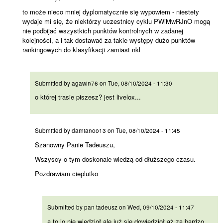
to może nieco mniej dyplomatycznie się wypowiem - niestety
wydaje mi się, że niektórzy uczestnicy cyklu PWiMwRJnO mogą
nie podbijać wszystkich punktów kontrolnych w zadanej
kolejności, a i tak dostawać za takie występy dużo punktów
rankingowych do klasyfikacji zamiast nkl
o której trasie piszesz? jest
Submitted by
agawin76
on
Tue, 08/10/2024 - 11:30
o której trasie piszesz? jest livelox...
Szanowny Panie Tadeuszu,
Submitted by
damianoo13
on
Tue, 08/10/2024 - 11:45
Szanowny Panie Tadeuszu,
Wszyscy o tym doskonale wiedzą od dłuższego czasu.
Pozdrawiam cieplutko
a to jo nie wiedzioł ale już
Submitted by
pan tadeusz
on
Wed, 09/10/2024 - 11:47
a to jo nie wiedzioł ale już się dowiedzioł aż za bardzo