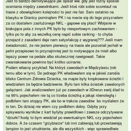
Jest to bardzo demotywujące jak opisał ww. gdy jest różny sposób
oceniania między zawodnikami. Jeśli ktoś robi sobie scorelauf na
trasie z obowiązkiem kolejności to jest nie fair. Sam ostatnio na
klasyku w Granicy pominąłem PK i na mecie się do tego przyznałem
za co dostałem zasłużonego NKL - gapowe się płaci! Wbijanie w
brakujące pola z innych PK było by niesportowym zachowaniem -
tylko po to aby za wszelką cenę napić sobie ranking - to chyba
przejazd z zasadami daje nam satysfakcję z wygranej??? Jeśli mam
świadomość, że nie jestem pierwszy na trasie ale pozostali jechali w
pełni przepisowo to przynajmniej jest to motywujące że mieli albo
lepszy power na pedale albo skuteczniej nawigowali. Takie
cwaniakowanie powinno być krótko ucinanie.
Podam własny przykład: Na któryś zawodach w Międzylesiu (rok
temu albo w tym). Do jednego PK władowałem się w jakieś zarośla
blisko Centrum Zdrowia Dziecka, na mapie były kropkowane ścieżki i
wiedziałem że będzie badziewnie. Było tam kilka ścieżek zawalonych
gałęziami. Jak analizowałem już po zawodach w 3Drerun swój ślad to
na 95% pojechałem nie tą co trzeba ścieżką a jakąś równoległą i
podbiłem tam stojący PK, ale bo w trakcie zawodów bo myślałem że
to ten. Do dzisiaj nie wiem czy podbiłem dobry. Gdyby przy
spisywaniu wyników z kart byłyby prawidłowo i zawsze odczytywane
"dziurki"/kody to bym wiedział po ewentualnym NKL czy pojechałem
dobrze. A że czasem "grzybiarze" lub inni zabierają lub przestawiają
lampion to jest utrudnienie, ale dla wszystkich - więc sprawiedliwie