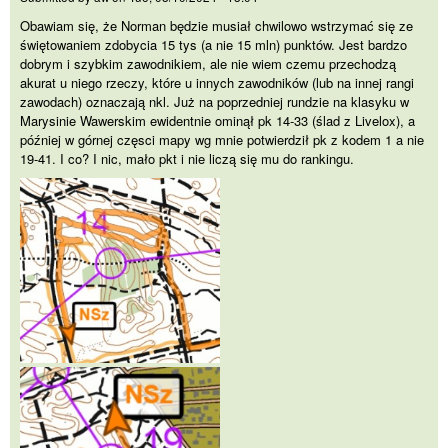
Obawiam się, że Norman będzie musiał chwilowo wstrzymać się ze
świętowaniem zdobycia 15 tys (a nie 15 mln) punktów. Jest bardzo
dobrym i szybkim zawodnikiem, ale nie wiem czemu przechodzą
akurat u niego rzeczy, które u innych zawodników (lub na innej rangi
zawodach) oznaczają nkl. Już na poprzedniej rundzie na klasyku w
Marysinie Wawerskim ewidentnie ominął pk 14-33 (ślad z Livelox), a
później w górnej częsci mapy wg mnie potwierdził pk z kodem 1 a nie
19-41. I co? I nic, mało pkt i nie liczą się mu do rankingu.