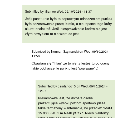
Jeśli punktu nie było to
Submitted by
filjan
on
Wed, 09/10/2024 - 11:37
Jeśli punktu nie było to poprawnym odhaczeniem punktu
było pozostawienie pustej kratki, a nie łapanie tego który
akurat znalazłeś. Jeśli niesprawdzanie kodów nie jest
złym nawykiem to nie wiem co jest
Obawiam się "fijlan" że to
Submitted by
Norman Szymański
on
Wed, 09/10/2024 -
11:58
Obawiam się "fijlan" że to nie ty jesteś tu od oceny
jakie odchaczenie punktu jest "poprawne" :)
Niesamowite jest, że dorosła
Submitted by
damianoo13
on
Wed, 09/10/2024 -
12:07
Niesamowite jest, że dorosła osoba
prezentująca wysoki poziom sportowy pisze
takie farmazony w Internecie, bo przecież "MaM
15 000, JeStEm NaJlEpSzY". Niech niektórzy
robią sobie scorelaufy tak jak ma to miejsce, ale