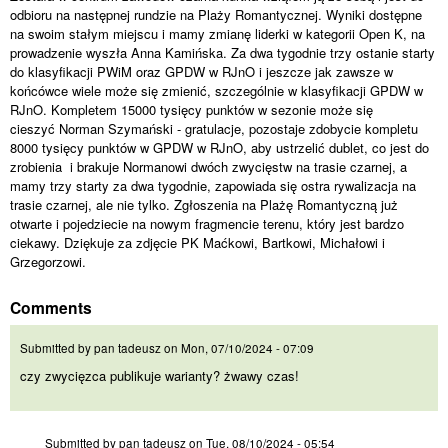
odbioru na następnej rundzie na Plaży Romantycznej. Wyniki dostępne
na swoim stałym miejscu i mamy zmianę liderki w kategorii Open K, na
prowadzenie wyszła Anna Kamińska. Za dwa tygodnie trzy ostanie starty
do klasyfikacji PWiM oraz GPDW w RJnO i jeszcze jak zawsze w
końcówce wiele może się zmienić, szczególnie w klasyfikacji GPDW w
RJnO. Kompletem 15000 tysięcy punktów w sezonie może się
cieszyć Norman Szymański - gratulacje, pozostaje zdobycie kompletu
8000 tysięcy punktów w GPDW w RJnO, aby ustrzelić dublet, co jest do
zrobienia i brakuje Normanowi dwóch zwycięstw na trasie czarnej, a
mamy trzy starty za dwa tygodnie, zapowiada się ostra rywalizacja na
trasie czarnej, ale nie tylko. Zgłoszenia na Plażę Romantyczną już
otwarte i pojedziecie na nowym fragmencie terenu, który jest bardzo
ciekawy. Dziękuje za zdjęcie PK Maćkowi, Bartkowi, Michałowi i
Grzegorzowi.
Comments
czy zwycięzca publikuje
Submitted by
pan tadeusz
on
Mon, 07/10/2024 - 07:09
czy zwycięzca publikuje warianty? żwawy czas!
to może nieco mniej
Submitted by
pan tadeusz
on
Tue, 08/10/2024 - 05:54