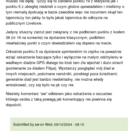
musieć nie będę. Tyczy się to zarówno punktu 19 z Marysina jak i
punktu 5 z ubiegłej niedzieli o czym głośno opowiadałem i mieliśmy o
tym niemałą dyskusję w bazie zawodów więc nie rozumiem skąd ten
tajemniczy ton jakby to była jakaś tajemnica do odkrycia na
publicznym Liveloxie.
Jedyny słuszny zarzut jest związany z nie podbiciem punktu z kodem
38 (nr 16 na screenie) na dystansie klasycznym, podbiłem
niewłaściwy punkt o czym dowiedziałem się dopiero na mecie.
Odnośnie punktu 5 na dystansie sprinterskim to ciężko na poważnie
wziąć oskarżenie bazujące tylko i wyłącznie na małym odchyleniu w
wadliwym śladzie GPS dlatego bo ktoś tam źle wjechał i dużo stracił
(porównanie ze śladem Filipa). Wystarczy pooglądać mój ślad w
innych miejscach, pościnane narożniki, przebiegi poza ścieżkami;
generalnie ślad jest bardzo niedokładny, nie można wtedy
wnioskować, czy się było na pk czy nie.
Niestety komentarz “aw” odbieram jako oskarżenia o oszustwo
którego osoba z taką powagą jak komentujący nie powinna się
dopuścić.
Norman, zupełnie nie
Submitted by
aw
on
Wed, 09/10/2024 - 08:10