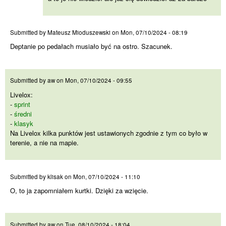
Deptanie po pedałach musiało
Submitted by
Mateusz Mioduszewski
on
Mon, 07/10/2024 - 08:19
Deptanie po pedałach musiało być na ostro. Szacunek.
Livelox:
Submitted by
aw
on
Mon, 07/10/2024 - 09:55
Livelox:
-
sprint
-
średni
-
klasyk
Na Livelox kilka punktów jest ustawionych zgodnie z tym co było w
terenie, a nie na mapie.
O, to ja zapomniałem kurtki.
Submitted by
klisak
on
Mon, 07/10/2024 - 11:10
O, to ja zapomniałem kurtki. Dzięki za wzięcie.
Obawiam się, że Norman będzie
Submitted by
aw
on
Tue, 08/10/2024 - 18:04