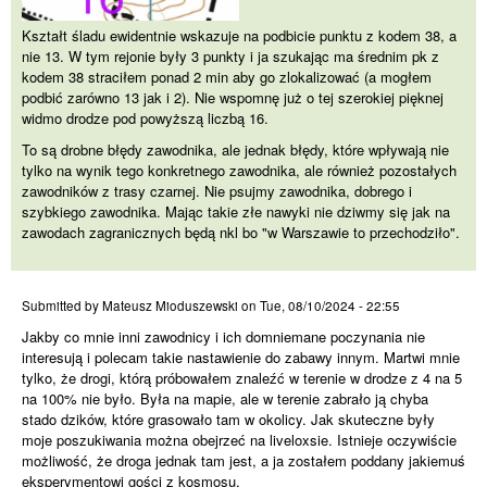
Kształt śladu ewidentnie wskazuje na podbicie punktu z kodem 38, a
nie 13. W tym rejonie były 3 punkty i ja szukając ma średnim pk z
kodem 38 straciłem ponad 2 min aby go zlokalizować (a mogłem
podbić zarówno 13 jak i 2). Nie wspomnę już o tej szerokiej pięknej
widmo drodze pod powyższą liczbą 16.
To są drobne błędy zawodnika, ale jednak błędy, które wpływają nie
tylko na wynik tego konkretnego zawodnika, ale również pozostałych
zawodników z trasy czarnej. Nie psujmy zawodnika, dobrego i
szybkiego zawodnika. Mając takie złe nawyki nie dziwmy się jak na
zawodach zagranicznych będą nkl bo "w Warszawie to przechodziło".
Jakby co mnie inni zawodnicy
Submitted by
Mateusz Mioduszewski
on
Tue, 08/10/2024 - 22:55
Jakby co mnie inni zawodnicy i ich domniemane poczynania nie
interesują i polecam takie nastawienie do zabawy innym. Martwi mnie
tylko, że drogi, którą próbowałem znaleźć w terenie w drodze z 4 na 5
na 100% nie było. Była na mapie, ale w terenie zabrało ją chyba
stado dzików, które grasowało tam w okolicy. Jak skuteczne były
moje poszukiwania można obejrzeć na liveloxsie. Istnieje oczywiście
możliwość, że droga jednak tam jest, a ja zostałem poddany jakiemuś
eksperymentowi gości z kosmosu.