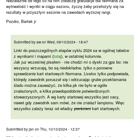
Niezależnie od tego co na nim zobaczę gratulacje dla Normana za
wytrwałość i wyniki w ciągu sezonu, życzę żeby przełożyły się na
rezultaty w przyszłym sezonie na zawodach wyższej rangi.
Pozdro, Bartek jr
Linki do poszczególnych
Submitted by
aw
on
Wed, 09/10/2024 - 18:47
Linki do poszczególnych etapów cyklu 2024 sa w ogólnej tabelce
z wynikami i mapami (
tutaj
), w ostatniej kolumnie.
Jak juz wcześniej pisałem - nie chodzi mi o dyski za gps bo: nie
wszyscy wrzucają, bo są niedokładne, tylko o ponowne
sprawdzenie kart startowych Normana. Livelox tylko podpowiada,
którędy zawodnik poruszał się i odrzucając grube przekłamania
śladu można zauważyć, że kilka pk nie było w ogóle
znalezionych, a kilka prawdopodobnie potwierdzonych
stowarzyszonych. A wg karty startowej wszystko jest cacy,
nawet gdy zawodnik sam mówi, że nie znalazł lampionu. Więc
wszystko zależy teraz od władcy
pierścieni
kart startowych.
Widzę, że dyskusja rozwiązała
Submitted by
jan
on
Thu, 10/10/2024 - 12:37