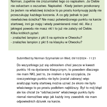
Norman, zupełnie nie zrozumiałeś tego co napisałem. Ja Ciebie
nie oskarżam o oszustwo. Napisałeś - Kiedy jestem przekonany
że jestem na właściwej ścieżce to po prostu kontynuuję jazdę nie
przeszukując każdego korzenia. A co gdy jednak to jest
niewłaściwa ścieżka? Nie masz potwierdzonego punktu na karcie
startowej, inni go mają i wtedy powinienenś mieć nkl. Ale z
jakiegoś powodu nie masz nkl i to już nie zależy od Ciebie.
Kilka krótkich pytań:
- znalazłeś lampion z pkt 5 na sprincie w Otwocku?
- znalazłes lampion z pkt 5 na klasyku w Otwocku?
Do wszystkiego już się
Submitted by
Norman Szymański
on
Wed, 09/10/2024 - 11:21
Do wszystkiego już się odniosłem choć jescze w kwesti
punktu 16 na dystansie klasycznym, to powodem dlaczego
nie mam NKL jest to, że miałem o tyle szczęścia, że
rzeczywistego punktu nie było (został zabrany) więc
analizując kartę startową można uznać że skoro nie było
właściwego to po prostu podbiłem najbliższy. Był to mój błąd
ale los chciał że "odchaczenie" właściwego punktu było
niemal niemożliwe więc jak każdy inny zawodnik nie mam
odpowiednich dziurek na karcie.