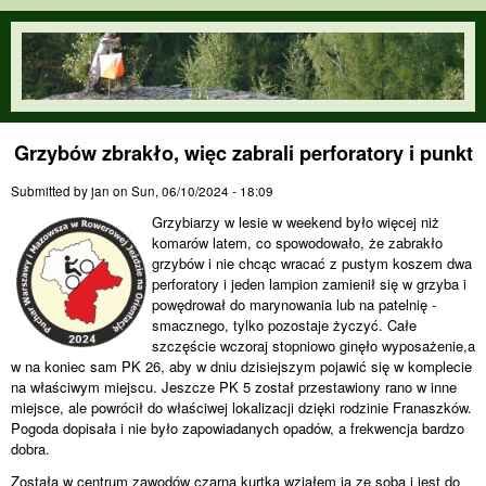
Skip to main content
orienteering.waw.pl
Grzybów zbrakło, więc zabrali perforatory i punkt
Submitted by
jan
on
Sun, 06/10/2024 - 18:09
Grzybiarzy w lesie w weekend było więcej niż
komarów latem, co spowodowało, że zabrakło
grzybów i nie chcąc wracać z pustym koszem dwa
perforatory i jeden lampion zamienił się w grzyba i
powędrował do marynowania lub na patelnię -
smacznego, tylko pozostaje życzyć. Całe
szczęście wczoraj stopniowo ginęło wyposażenie,a
w na koniec sam PK 26, aby w dniu dzisiejszym pojawić się w komplecie
na właściwym miejscu. Jeszcze PK 5 został przestawiony rano w inne
miejsce, ale powrócił do właściwej lokalizacji dzięki rodzinie Franaszków.
Pogoda dopisała i nie było zapowiadanych opadów, a frekwencja bardzo
dobra.
Została w centrum zawodów czarna kurtka wziąłem ją ze sobą i jest do