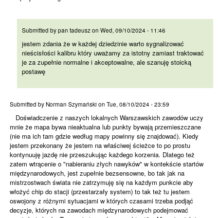
jestem zdania że w każdej
Submitted by
pan tadeusz
on
Wed, 09/10/2024 - 11:46
jestem zdania że w każdej dziedzinie warto sygnalizować
nieścisłości kalibru który uważamy za istotny zamiast traktować
je za zupełnie normalne i akceptowalne, ale szanuję stoicką
postawę
Doświadczenie z naszych
Submitted by
Norman Szymański
on
Tue, 08/10/2024 - 23:59
Doświadczenie z naszych lokalnych Warszawskich zawodów uczy
mnie że mapa bywa nieaktualna lub punkty bywają przemieszczane
(nie ma ich tam gdzie według mapy powinny się znajdować). Kiedy
jestem przekonany że jestem na właściwej ścieżce to po prostu
kontynuuję jazdę nie przeszukując każdego korzenia. Dlatego też
zatem wtrącenie o "nabieraniu złych nawyków" w kontekście startów
międzynarodowych, jest zupełnie bezsensowne, bo tak jak na
mistrzostwach świata nie zatrzymuję się na każdym punkcie aby
włożyć chip do stacji (przestarzały system) to tak też tu jestem
oswojony z różnymi sytuacjami w których czasami trzeba podjąć
decyzje, których na zawodach międzynarodowych podejmować