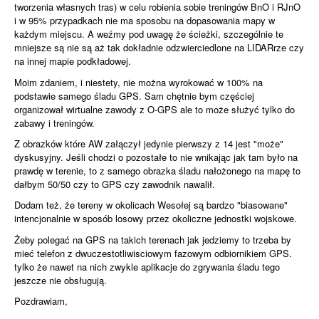
tworzenia własnych tras) w celu robienia sobie treningów BnO i RJnO
i w 95% przypadkach nie ma sposobu na dopasowania mapy w
każdym miejscu. A weźmy pod uwagę że ścieżki, szczególnie te
mniejsze są nie są aż tak dokładnie odzwierciedlone na LIDARrze czy
na innej mapie podkładowej.
Moim zdaniem, i niestety, nie można wyrokować w 100% na
podstawie samego śladu GPS. Sam chętnie bym częściej
organizował wirtualne zawody z O-GPS ale to może służyć tylko do
zabawy i treningów.
Z obrazków które AW załączył jedynie pierwszy z 14 jest "może"
dyskusyjny. Jeśli chodzi o pozostałe to nie wnikając jak tam było na
prawdę w terenie, to z samego obrazka śladu nałożonego na mapę to
dałbym 50/50 czy to GPS czy zawodnik nawalił.
Dodam też, że tereny w okolicach Wesołej są bardzo "biasowane"
intencjonalnie w sposób losowy przez okoliczne jednostki wojskowe.
Żeby polegać na GPS na takich terenach jak jedziemy to trzeba by
mieć telefon z dwuczestotliwisciowym fazowym odbiornikiem GPS.
tylko że nawet na nich zwykle aplikacje do zgrywania śladu tego
jeszcze nie obsługują.
Pozdrawiam,