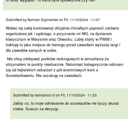
Wobec tej całej kontrowersji
Submitted by
Norman Szymański
on
Fri, 11/10/2024 - 11:07
Wobec tej całej kontrowersji oficjalnie chciałbym poprosić zarówno
organizatora jak i sędziego, o przyznanie mi NKL na dystansie
klasycznym w Marysinie oraz Otwocku. Lubię starty w PWiM i
traktuję to jako miejsce do treningu przed zawodami wyższej rangi i
dla zawodów samych w sobie.
Nie chcę zdobywać punktów rankingowych w atmosferze że
otrzymałem te punkty niesłusznie. Natomiast kategorycznie odcinam
się od hejterskich oskarżeń z pół-anonimowych kont o
Scorelaufowaniu. Nie oszukuję na zawodach.
Jakby co, to moje odniesienie
Submitted by
damianoo13
on
Fri, 11/10/2024 - 11:20
Jakby co, to moje odniesienie do scorelaufów nie tyczy akurat
ciebie. Szacun za decyzję.