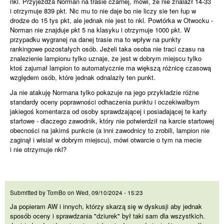
nkl. Przyjeżdża Norman na trasie czarnej, mówi, że nie znalazł 14-33
i otrzymuje 839 pkt. Nic mu to nie daje bo nie liczy sie ten łup w
drodze do 15 tys pkt, ale jednak nie jest to nkl. Powtórka w Otwocku -
Norman nie znajduje pkt 5 na klasyku i otrzymuje 1000 pkt. W
przypadku wygranej na danej trasie ma to wpływ na punkty
rankingowe pozostałych osób. Jeżeli taka osoba nie traci czasu na
znalezienie lampionu tylko uznaje, że jest w dobrym miejscu tylko
ktoś zajumał lampion to automatycznie ma większą różnicę czasową
względem osób, które jednak odnalazły ten punkt.
Ja nie atakuję Normana tylko pokazuje na jego przykładzie różne
standardy oceny poprawności odhaczenia punktu i oczekiwałbym
jakiegoś komentarza od osoby sprawdzającej i posiadającej te karty
startowe - dlaczego zawodnik, który nie potwierdził na karcie startowej
obecności na jakimś punkcie (a inni zawodnicy to zrobili, lampion nie
zaginął i wisiał w dobrym miejscu), mówi otwarcie o tym na mecie
i nie otrzymuje nkl?
Ja popieram AW i innych,
Submitted by
TomBo
on
Wed, 09/10/2024 - 15:23
Ja popieram AW i innych, którzy skarzą się w dyskusji aby jednak
sposób oceny i sprawdzania "dziurek" był taki sam dla wszystkich.