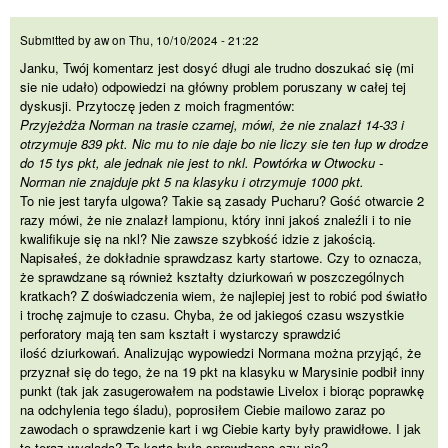
Janku, Twój komentarz jest
Submitted by
aw
on
Thu, 10/10/2024 - 21:22
Janku, Twój komentarz jest dosyć długi ale trudno doszukać się (mi
sie nie udało) odpowiedzi na główny problem poruszany w całej tej
dyskusji. Przytoczę jeden z moich fragmentów:
Przyjeżdża Norman na trasie czarnej, mówi, że nie znalazł 14-33 i
otrzymuje 839 pkt. Nic mu to nie daje bo nie liczy sie ten łup w drodze
do 15 tys pkt, ale jednak nie jest to nkl. Powtórka w Otwocku -
Norman nie znajduje pkt 5 na klasyku i otrzymuje 1000 pkt.
To nie jest taryfa ulgowa? Takie są zasady Pucharu? Gość otwarcie 2
razy mówi, że nie znalazł lampionu, który inni jakoś znaleźli i to nie
kwalifikuje się na nkl? Nie zawsze szybkość idzie z jakością.
Napisałeś, że dokładnie sprawdzasz karty startowe. Czy to oznacza,
że sprawdzane są również kształty dziurkowań w poszczególnych
kratkach? Z doświadczenia wiem, że najlepiej jest to robić pod światło
i trochę zajmuje to czasu. Chyba, że od jakiegoś czasu wszystkie
perforatory mają ten sam kształt i wystarczy sprawdzić
ilość dziurkowań. Analizując wypowiedzi Normana można przyjąć, że
przyznał się do tego, że na 19 pkt na klasyku w Marysinie podbił inny
punkt (tak jak zasugerowałem na podstawie Livelox i biorąc poprawkę
na odchylenia tego śladu), poprosiłem Ciebie mailowo zaraz po
zawodach o sprawdzenie kart i wg Ciebie karty były prawidłowe. I jak
to teraz wygląda? To karta była sprawdzona czy nie?