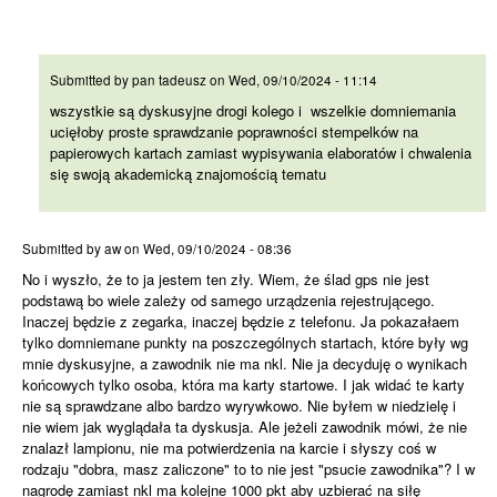
wszystkie są dyskusyjne drogi
Submitted by
pan tadeusz
on
Wed, 09/10/2024 - 11:14
wszystkie są dyskusyjne drogi kolego i wszelkie domniemania
ucięłoby proste sprawdzanie poprawności stempelków na
papierowych kartach zamiast wypisywania elaboratów i chwalenia
się swoją akademicką znajomością tematu
No i wyszło, że to ja jestem
Submitted by
aw
on
Wed, 09/10/2024 - 08:36
No i wyszło, że to ja jestem ten zły. Wiem, że ślad gps nie jest
podstawą bo wiele zależy od samego urządzenia rejestrującego.
Inaczej będzie z zegarka, inaczej będzie z telefonu. Ja pokazałaem
tylko domniemane punkty na poszczególnych startach, które były wg
mnie dyskusyjne, a zawodnik nie ma nkl. Nie ja decyduję o wynikach
końcowych tylko osoba, która ma karty startowe. I jak widać te karty
nie są sprawdzane albo bardzo wyrywkowo. Nie byłem w niedzielę i
nie wiem jak wyglądała ta dyskusja. Ale jeżeli zawodnik mówi, że nie
znalazł lampionu, nie ma potwierdzenia na karcie i słyszy coś w
rodzaju "dobra, masz zaliczone" to to nie jest "psucie zawodnika"? I w
nagrodę zamiast nkl ma kolejne 1000 pkt aby uzbierać na siłę