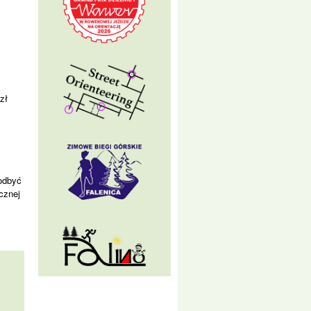
zł
 odbyć
cznej