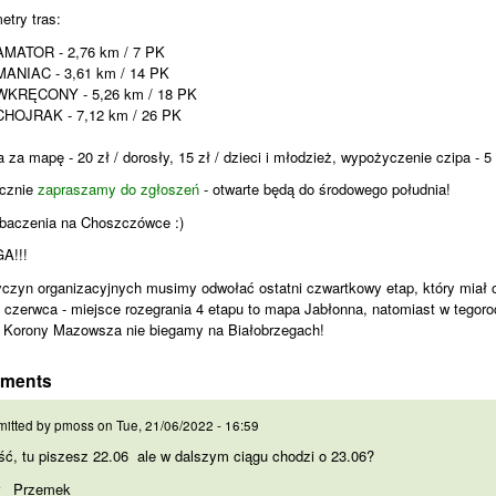
etry tras:
AMATOR - 2,76 km / 7 PK
MANIAC - 3,61 km / 14 PK
WKRĘCONY - 5,26 km / 18 PK
CHOJRAK - 7,12 km / 26 PK
 za mapę - 20 zł / dorosły, 15 zł / dzieci i młodzież, wypożyczenie czipa - 5 
cznie
zapraszamy do zgłoszeń
- otwarte będą do środowego południa!
baczenia na Choszczówce :)
A!!!
yczyn organizacyjnych musimy odwołać ostatni czwartkowy etap, który miał
9 czerwca - miejsce rozegrania 4 etapu to mapa Jabłonna, natomiast w tegoro
i Korony Mazowsza nie biegamy na Białobrzegach!
ments
ść, tu piszesz 22.06 ale
itted by
pmoss
on
Tue, 21/06/2022 - 16:59
ć, tu piszesz 22.06 ale w dalszym ciągu chodzi o 23.06?
r Przemek