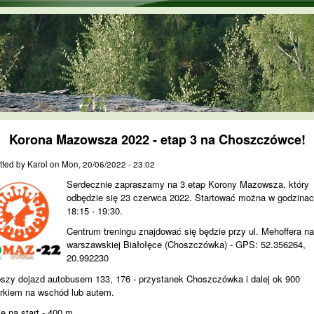
Skip to main content
Korona Mazowsza 2022 - etap 3 na Choszczówce!
tted by
Karol
on
Mon, 20/06/2022 - 23:02
Serdecznie zapraszamy na 3 etap Korony Mazowsza, który
odbędzie się 23 czerwca 2022. Startować można w godzina
18:15 - 19:30.
Centrum treningu znajdować się będzie przy ul. Mehoffera n
warszawskiej Białołęce (Choszczówka) - GPS: 52.356264,
20.992230
pszy dojazd autobusem 133, 176 - przystanek Choszczówka i dalej ok 900
rkiem na wschód lub autem.
e na start - 400 m