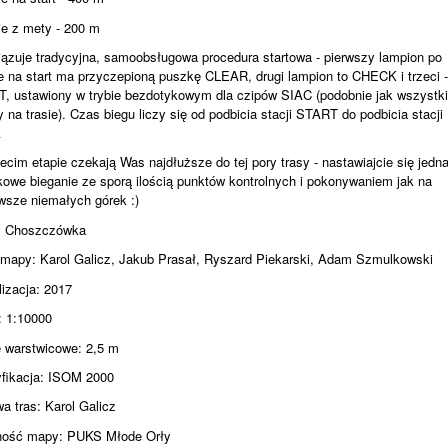
ie z mety - 200 m
ązuje tradycyjna, samoobsługowa procedura startowa - pierwszy lampion po
e na start ma przyczepioną puszkę CLEAR, drugi lampion to CHECK i trzeci 
, ustawiony w trybie bezdotykowym dla czipów SIAC (podobnie jak wszystk
 na trasie). Czas biegu liczy się od podbicia stacji START do podbicia stacji
A
zecim etapie czekają Was najdłuższe do tej pory trasy - nastawiajcie się jedn
kowe bieganie ze sporą ilością punktów kontrolnych i pokonywaniem jak na
sze niemałych górek :)
: Choszczówka
 mapy: Karol Galicz, Jakub Prasał, Ryszard Piekarski, Adam Szmulkowski
lizacja: 2017
: 1:10000
e warstwicowe: 2,5 m
fikacja: ISOM 2000
a tras: Karol Galicz
ość mapy: PUKS Młode Orły