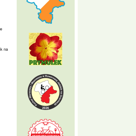
-
ie
ak na