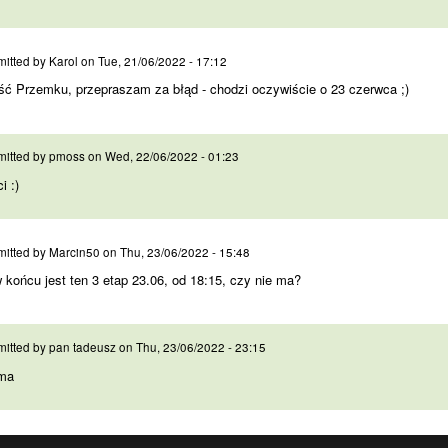
ść Przemku, przepraszam za
itted by
Karol
on
Tue, 21/06/2022 - 17:12
ć Przemku, przepraszam za błąd - chodzi oczywiście o 23 czerwca ;)
ci :)
itted by
pmoss
on
Wed, 22/06/2022 - 01:23
i :)
w końcu jest ten 3 etap 23
itted by
Marcin50
on
Thu, 23/06/2022 - 15:48
 końcu jest ten 3 etap 23.06, od 18:15, czy nie ma?
 ma
itted by
pan tadeusz
on
Thu, 23/06/2022 - 23:15
 ma