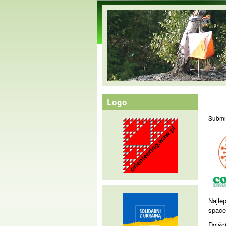
orienteering.waw.pl
Logo
Submi
Najle
space
Dojści