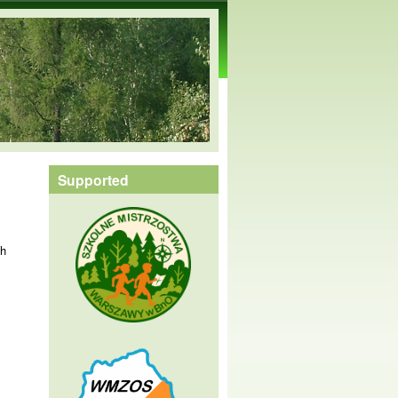
Supported
ch
a