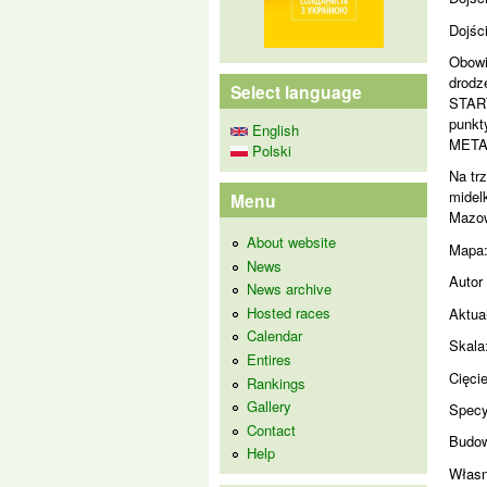
Dojśc
Obowi
drodz
Select language
START
punkty
English
MET
Polski
Na tr
midel
Menu
Mazow
About website
Mapa
News
Autor
News archive
Hosted races
Aktua
Calendar
Skala
Entires
Cięci
Rankings
Gallery
Specy
Contact
Budow
Help
Własn