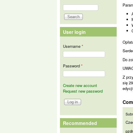
Param
Search
Search form
User login
Opłata
Username
*
Serde
Do zo
Password
*
UWAG
Z prz
się 2
Create new account
edycj
Request new password
Com
Cze
Subm
Cześ
Recommended
pzd