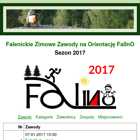
Przejdź do treści
orienteering.waw.pl
Falenickie Zimowe Zawody na Orientację FalInO
Sezon 2017
Zawody
Kategorie
Zawodnicy
Zespoły
Miejscowości
Nr
Zawody
07-01-2017 10:00