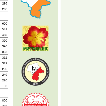
286
286
600
541
483
390
390
335
332
319
296
249
220
0
800
763