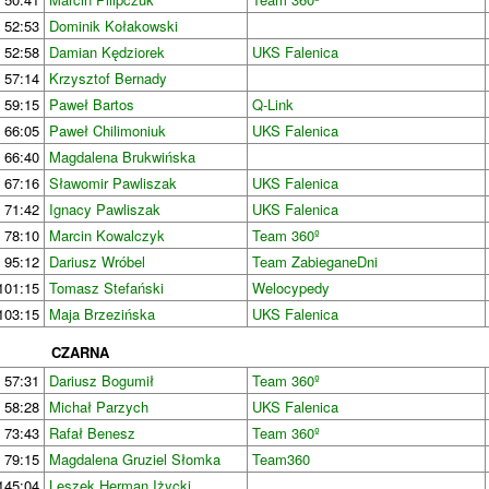
52:53
Dominik Kołakowski
52:58
Damian Kędziorek
UKS Falenica
57:14
Krzysztof Bernady
59:15
Paweł Bartos
Q-Link
66:05
Paweł Chilimoniuk
UKS Falenica
66:40
Magdalena Brukwińska
67:16
Sławomir Pawliszak
UKS Falenica
71:42
Ignacy Pawliszak
UKS Falenica
78:10
Marcin Kowalczyk
Team 360º
95:12
Dariusz Wróbel
Team ZabieganeDni
101:15
Tomasz Stefański
Welocypedy
103:15
Maja Brzezińska
UKS Falenica
CZARNA
57:31
Dariusz Bogumił
Team 360º
58:28
Michał Parzych
UKS Falenica
73:43
Rafał Benesz
Team 360º
79:15
Magdalena Gruziel Słomka
Team360
145:04
Leszek Herman Iżycki