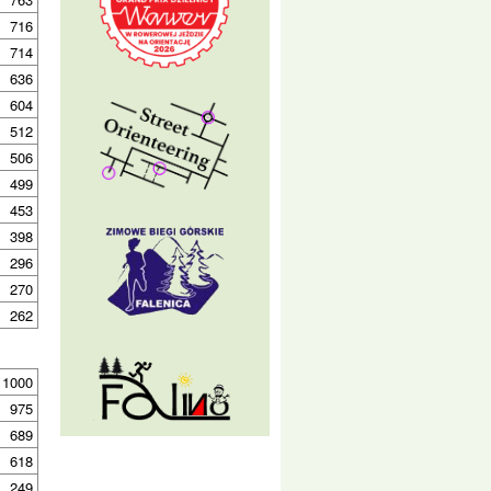
716
714
636
604
512
506
499
453
398
296
270
262
1000
975
689
618
249