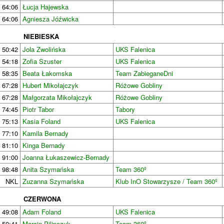
64:06
Łucja Hajewska
64:06
Agniesza Jóźwicka
NIEBIESKA
50:42
Jola Zwolińska
UKS Falenica
54:18
Zofia Szuster
UKS Falenica
58:35
Beata Łakomska
Team ZabieganeDni
67:28
Hubert Mikołajczyk
Różowe Gobliny
67:28
Małgorzata Mikołajczyk
Różowe Gobliny
74:45
Piotr Tabor
Tabory
75:13
Kasia Foland
UKS Falenica
77:10
Kamila Bernady
81:10
Kinga Bernady
91:00
Joanna Łukaszewicz-Bernady
98:48
Anita Szymańska
Team 360º
NKL
Zuzanna Szymańska
Klub InO Stowarzysze / Team 360º
CZERWONA
49:08
Adam Foland
UKS Falenica
50:41
Marcin Pilipczuk
Team 360º