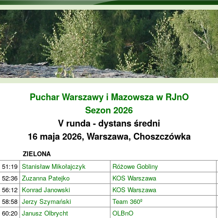
Przejdź do treści
Puchar Warszawy i Mazowsza w RJnO
Sezon 2026
V runda - dystans średni
16 maja 2026, Warszawa, Choszczówka
ZIELONA
51:19
Stanisław Mikołajczyk
Różowe Gobliny
52:36
Zuzanna Patejko
KOS Warszawa
56:12
Konrad Janowski
KOS Warszawa
58:58
Jerzy Szymański
Team 360º
60:20
Janusz Olbrycht
OLBnO