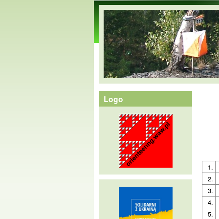
orienteering.waw.pl
Logo
1.
2.
3.
4.
5.