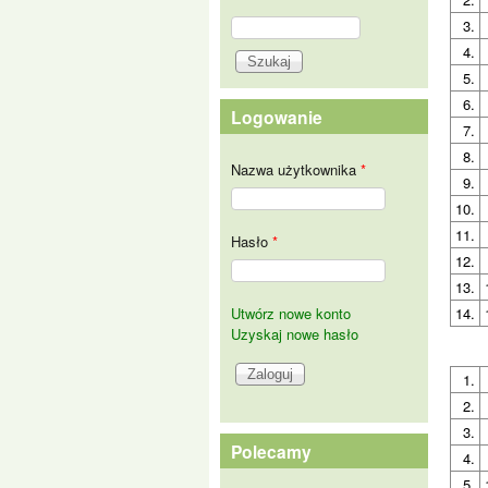
Szukaj
3.
Formularz wyszukiwania
4.
5.
6.
Logowanie
7.
8.
Nazwa użytkownika
*
9.
10.
11.
Hasło
*
12.
13.
Utwórz nowe konto
14.
Uzyskaj nowe hasło
1.
2.
3.
Polecamy
4.
5.