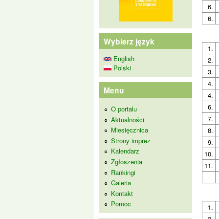
6.
6.
Wybierz język
1.
English
2.
Polski
3.
4.
Menu
4.
6.
O portalu
7.
Aktualności
Miesięcznica
8.
Strony imprez
9.
Kalendarz
10.
Zgłoszenia
11.
Rankingi
Galeria
Kontakt
Pomoc
1.
2.