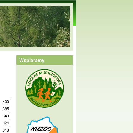
Wspieramy
400
385
349
324
313