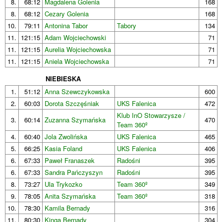
8.
68:12
Magdalena Golenia
168
8.
68:12
Cezary Golenia
168
10.
79:11
Antonina Tabor
Tabory
134
11.
121:15
Adam Wojciechowski
71
11.
121:15
Aurelia Wojciechowska
71
11.
121:15
Aniela Wojciechowska
71
NIEBIESKA
1.
51:12
Anna Szewczykowska
600
2.
60:03
Dorota Szczęśniak
UKS Falenica
472
Klub InO Stowarzysze /
3.
60:14
Zuzanna Szymańska
470
Team 360º
4.
60:40
Jola Zwolińska
UKS Falenica
465
5.
66:25
Kasia Foland
UKS Falenica
406
6.
67:33
Paweł Franaszek
Radośni
395
6.
67:33
Sandra Pańczyszyn
Radośni
395
8.
73:27
Ula Trykozko
Team 360º
349
9.
78:05
Anita Szymańska
Team 360º
318
10.
78:30
Kamila Bernady
316
11.
80:30
Kinga Bernady
304