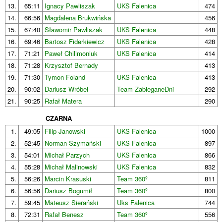
13.
65:11
Ignacy Pawliszak
UKS Falenica
474
14.
66:56
Magdalena Brukwińska
456
15.
67:40
Sławomir Pawliszak
UKS Falenica
448
16.
69:46
Bartosz Fiderkiewicz
UKS Falenica
428
17.
71:21
Paweł Chilimoniuk
UKS Falenica
414
18.
71:28
Krzysztof Bernady
413
19.
71:30
Tymon Foland
UKS Falenica
413
20.
90:02
Dariusz Wróbel
Team ZabieganeDni
292
21.
90:25
Rafał Matera
290
CZARNA
1.
49:05
Filip Janowski
UKS Falenica
1000
2.
52:45
Norman Szymański
UKS Falenica
897
3.
54:01
Michał Parzych
UKS Falenica
866
4.
55:28
Michał Malinowski
UKS Falenica
832
5.
56:26
Marcin Krasuski
Team 360º
811
6.
56:56
Dariusz Bogumił
Team 360º
800
7.
59:45
Mateusz Sierański
Uks Falenica
744
8.
72:31
Rafał Benesz
Team 360º
556