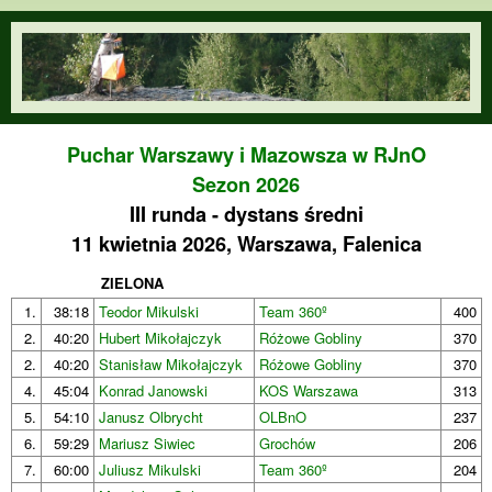
Przejdź do treści
orienteering.waw.pl
Puchar Warszawy i Mazowsza w RJnO
Sezon 2026
III runda - dystans średni
11 kwietnia 2026, Warszawa, Falenica
ZIELONA
1.
38:18
Teodor Mikulski
Team 360º
400
2.
40:20
Hubert Mikołajczyk
Różowe Gobliny
370
2.
40:20
Stanisław Mikołajczyk
Różowe Gobliny
370
4.
45:04
Konrad Janowski
KOS Warszawa
313
5.
54:10
Janusz Olbrycht
OLBnO
237
6.
59:29
Mariusz Siwiec
Grochów
206
7.
60:00
Juliusz Mikulski
Team 360º
204