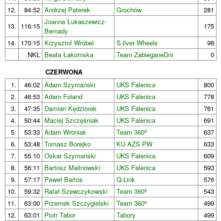
12.
84:52
Andrzej Paterek
Grochów
281
Joanna Łukaszewicz-
13.
116:15
175
Bernady
14.
170:15
Krzysztof Wróbel
S-ilver Wheels
98
NKL
Beata Łakomska
Team ZabieganeDni
0
CZERWONA
1.
46:02
Adam Szymański
UKS Falenica
800
2.
46:53
Adam Foland
UKS Falenica
778
3.
47:35
Damian Kędziorek
UKS Falenica
761
4.
50:44
Maciej Szczęśniak
UKS Falenica
691
5.
53:33
Adam Wroniak
Team 360º
637
6.
53:48
Tomasz Borejko
KU AZS PW
633
7.
55:10
Oskar Szymański
UKS Falenica
609
8.
56:11
Bartosz Malinowski
UKS Falenica
593
9.
57:17
Paweł Bartos
Q-Link
576
10.
59:32
Rafał Szewczykowski
Team 360º
543
11.
63:00
Przemek Szczygielski
Team 360º
499
12.
63:01
Piotr Tabor
Tabory
499