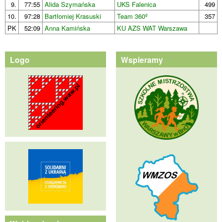
9.
77:55
Alida Szymańska
UKS Falenica
499
10.
97:28
Bartłomiej Krasuski
Team 360º
357
PK
52:09
Anna Kamińska
KU AZS WAT Warszawa
Logo
Wspieramy