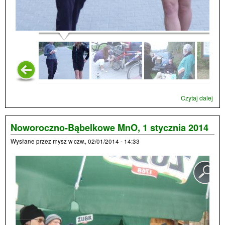
Czytaj dalej
wpi
w R
12
paźd
Noworoczno-Bąbelkowe MnO, 1 stycznia 2014
201
Wysłane przez
mysz
w
czw., 02/01/2014 - 14:33