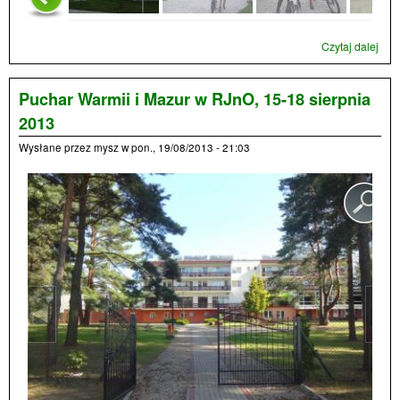
Czytaj dalej
wpi
Puc
Podl
w R
Puchar Warmii i Mazur w RJnO, 15-18 sierpnia
20 -
2013
wrz
201
Wysłane przez
mysz
w
pon., 19/08/2013 - 21:03