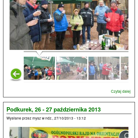
Czytaj dalej
wpi
Now
Bąb
MnO
Podkurek, 26 - 27 października 2013
styc
Wysłane przez
mysz
w
ndz., 27/10/2013 - 13:12
201