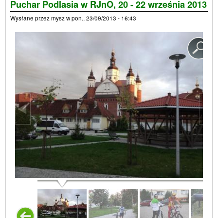
paźd
Puchar Podlasia w RJnO, 20 - 22 września 2013
201
Wysłane przez
mysz
w
pon., 23/09/2013 - 16:43